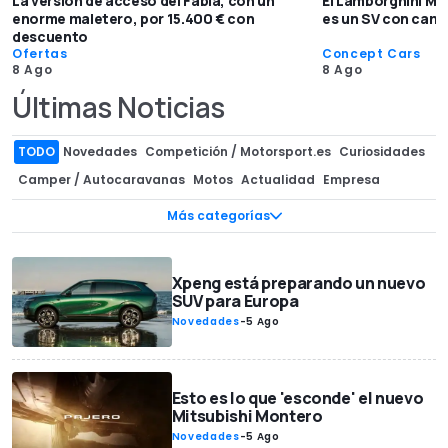
La versión de acceso del Fabia, con un
El Lamborghini Mur
enorme maletero, por 15.400 € con
es un SV con cam
descuento
Ofertas
Concept Cars
8 Ago
8 Ago
Últimas Noticias
TODO
Novedades
Competición / Motorsport.es
Curiosidades
Camper / Autocaravanas
Motos
Actualidad
Empresa
Componentes / Preparaciones
Superdeportivos
Mercado
Más categorías
Ofertas
Clásicos
Diseño
InsideEVs
Recreaciones
Concept Cars
Precios
Subastas
Tecnología
Teasers
Xpeng está preparando un nuevo
Ediciones especiales
Fotos espía
Rumores
Entrevistas
SUV para Europa
Restyling
Lifestyle
Seguridad vial / Movilidad
Novedades
-
5 Ago
Juguetes / Maquetas
Esports y videojuegos
Coches autónomos
Carreras de aceleración
Exclusivas
Esto es lo que 'esconde' el nuevo
Vehículos comerciales
Premios
Récords
Mitsubishi Montero
Comunicados Motor1.com
Medidas de coches
Novedades
-
5 Ago