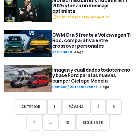
2026 y lanza un mensaje
optimista
Competición / Motorsport.es
GWM Ora 5 frente a Volkswagen T-
Roc: comparativa entre
crossover personales
Actualidad
-
3 Ago
Imagen y cualidades todoterreno
y base Ford para las nuevas
camper Ciclope Mencía
Camper / Autocaravanas
-
3 Ago
ANTERIOR
1
PÁGINA
2
3
4
...
10
SIGUIENTE