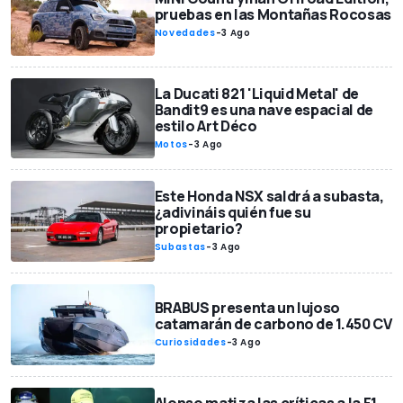
pruebas en las Montañas Rocosas
Novedades
-
3 Ago
La Ducati 821 'Liquid Metal' de
Bandit9 es una nave espacial de
estilo Art Déco
Motos
-
3 Ago
Este Honda NSX saldrá a subasta,
¿adivináis quién fue su
propietario?
Subastas
-
3 Ago
BRABUS presenta un lujoso
catamarán de carbono de 1.450 CV
Curiosidades
-
3 Ago
Alonso matiza las críticas a la F1