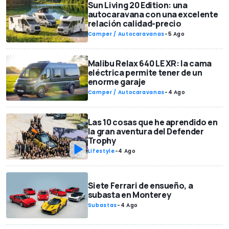
Sun Living 20 Edition: una
autocaravana con una excelente
relación calidad-precio
Camper / Autocaravanas
-
5 Ago
Malibu Relax 640 LE XR: la cama
eléctrica permite tener de un
enorme garaje
Camper / Autocaravanas
-
4 Ago
Las 10 cosas que he aprendido en
la gran aventura del Defender
Trophy
Lifestyle
-
4 Ago
Siete Ferrari de ensueño, a
subasta en Monterey
Subastas
-
4 Ago