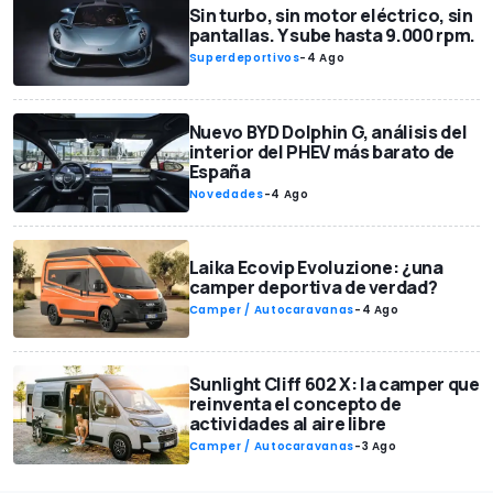
Sin turbo, sin motor eléctrico, sin
pantallas. Y sube hasta 9.000 rpm.
Superdeportivos
-
4 Ago
Nuevo BYD Dolphin G, análisis del
interior del PHEV más barato de
España
Novedades
-
4 Ago
Laika Ecovip Evoluzione: ¿una
camper deportiva de verdad?
Camper / Autocaravanas
-
4 Ago
Sunlight Cliff 602 X: la camper que
reinventa el concepto de
actividades al aire libre
Camper / Autocaravanas
-
3 Ago