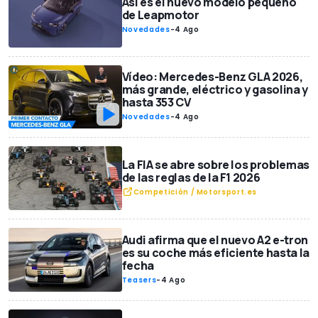
Así es el nuevo modelo pequeño
de Leapmotor
Novedades
-
4 Ago
Vídeo: Mercedes-Benz GLA 2026,
más grande, eléctrico y gasolina y
hasta 353 CV
Novedades
-
4 Ago
La FIA se abre sobre los problemas
de las reglas de la F1 2026
Competición / Motorsport.es
Audi afirma que el nuevo A2 e-tron
es su coche más eficiente hasta la
fecha
Teasers
-
4 Ago