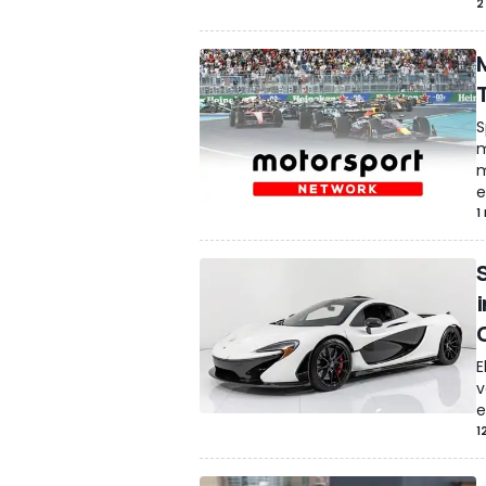
2
S
m
m
e
1
E
v
e
1