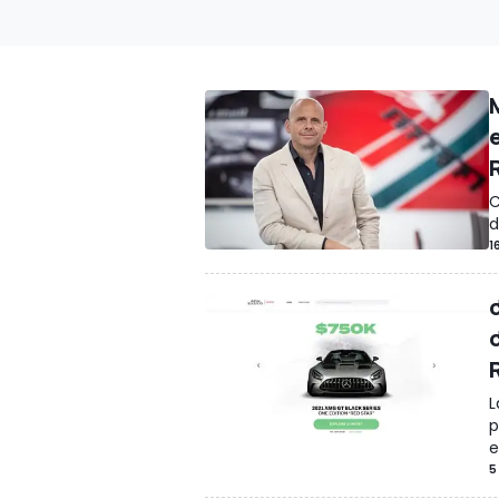
C
d
1
L
p
e
5