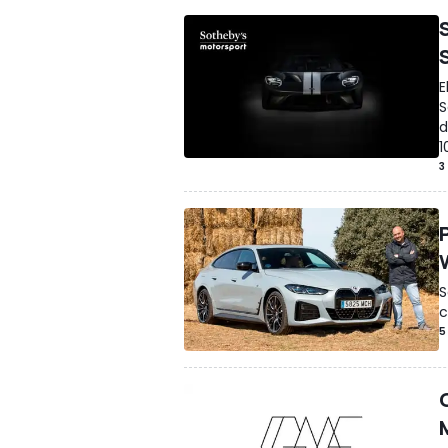
E
S
d
1
3
S
c
5