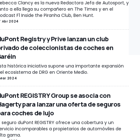
ebecca Clancy es la nueva Redactora Jefa de Autosport, y
unto a ella llega su compañero en The Times y en el
odcast F1 Inside the Piranha Club, Ben Hunt.
7 Abr 2024
duPont Registry y Prive lanzan un club
privado de coleccionistas de coches en
Baréin
sta histórica iniciativa supone una importante expansión
el ecosistema de DRG en Oriente Medio.
 Mar 2024
duPont REGISTRY Group se asocia con
Hagerty para lanzar una oferta de seguros
para coches de lujo
l seguro duPont REGISTRY ofrece una cobertura y un
ervicio incomparables a propietarios de automóviles de
lta gama.