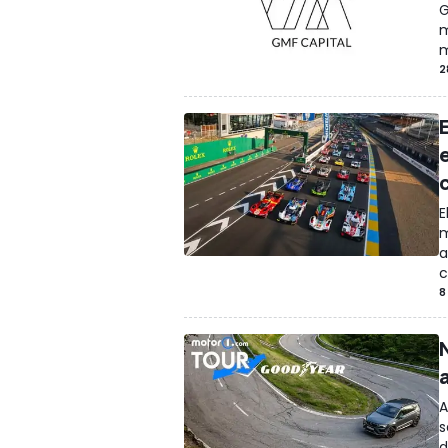
G
m
m
2
E
m
a
c
8
A
s
d