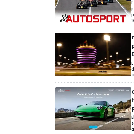
R
j
p
1
E
d
1
E
s
a