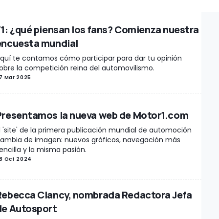
portivos
Mercado
Ofertas
Clásicos
Diseño
InsideEVs
Recreacio
ología
Teasers
Ediciones especiales
Fotos espía
Rumores
Entrevi
F1: ¿qué piensan los fans? Comienza nuestra
vilidad
Juguetes / Maquetas
Esports y videojuegos
Coches autón
encuesta mundial
hículos comerciales
Premios
Récords
Comunicados Motor1.com
quí te contamos cómo participar para dar tu opinión
obre la competición reina del automovilismo.
7 Mar 2025
Presentamos la nueva web de Motor1.com
l 'site' de la primera publicación mundial de automoción
ambia de imagen: nuevos gráficos, navegación más
encilla y la misma pasión.
8 Oct 2024
Rebecca Clancy, nombrada Redactora Jefa
de Autosport