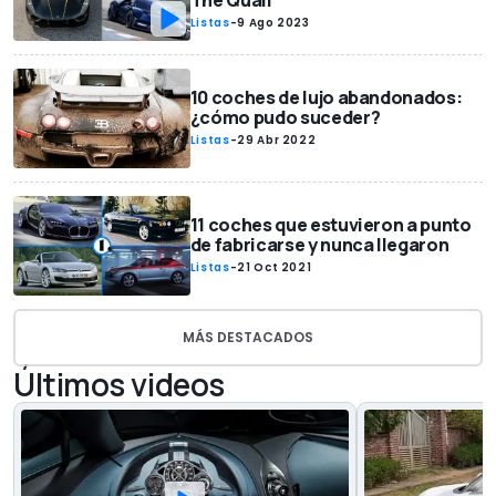
The Quail
Listas
-
9 Ago 2023
10 coches de lujo abandonados:
¿cómo pudo suceder?
Listas
-
29 Abr 2022
11 coches que estuvieron a punto
de fabricarse y nunca llegaron
Listas
-
21 Oct 2021
MÁS DESTACADOS
Últimos videos