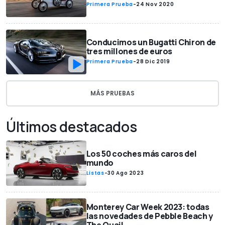
Primera Prueba
-
24 Nov 2020
Conducimos un Bugatti Chiron de
tres millones de euros
Primera Prueba
-
28 Dic 2019
MÁS PRUEBAS
Últimos destacados
Los 50 coches más caros del
mundo
Listas
-
30 Ago 2023
Monterey Car Week 2023: todas
las novedades de Pebble Beach y