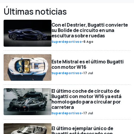
Últimas noticias
Con el Destrier, Bugatti convierte
su Bolide de circuito en una
escultura sobre ruedas
Superdeportivos
-
6 Ago
Este Mistral es el último Bugatti
con motor W16
Superdeportivos
-
17 Jul
El último coche de circuito de
Bugatti con motor W16 ya está
homologado para circular por
carretera
Superdeportivos
-
17 Jul
El último ejemplar único de
Bugatti está decorado con