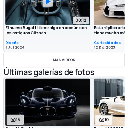
00:12
El nuevo Bugatti tiene algo en común con
Esta réplica arte
los antiguos Citroën
tiene mucho mér
Diseño
Curiosidades
1 Jul 2024
12 Dic 2023
MÁS VIDEOS
Últimas galerías de fotos
15
10