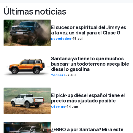
Últimas noticias
El sucesor espiritual del Jimny es
a la vez un rival para el Clase G
Novedades
-
15 Jul
Santana ya tiene lo que muchos
buscan: un todoterreno asequible
diésel o gasolina
Teasers
-
2 Jul
El pick-up diésel español tiene el
precio más ajustado posible
Ofertas
-
14 Jun
¿EBRO a por Santana? Mira este