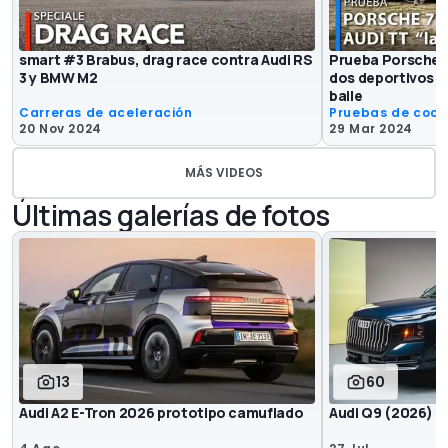
smart #3 Brabus, drag race contra Audi RS
Prueba Porsche 7
3 y BMW M2
dos deportivos ir
baile
Carreras de aceleración
Pruebas de coc
20 Nov 2024
29 Mar 2024
MÁS VIDEOS
Últimas galerías de fotos
13
60
Audi A2 E-Tron 2026 prototipo camuflado
Audi Q9 (2026)