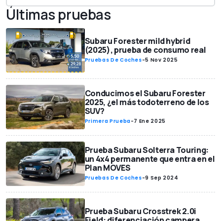
Últimas pruebas
Subaru Forester mild hybrid
(2025), prueba de consumo real
Pruebas De Coches
-
5 Nov 2025
Conducimos el Subaru Forester
2025, ¿el más todoterreno de los
SUV?
Primera Prueba
-
7 Ene 2025
Prueba Subaru Solterra Touring:
un 4x4 permanente que entra en el
Plan MOVES
Pruebas De Coches
-
9 Sep 2024
Prueba Subaru Crosstrek 2.0i
Field: diferenciación campera