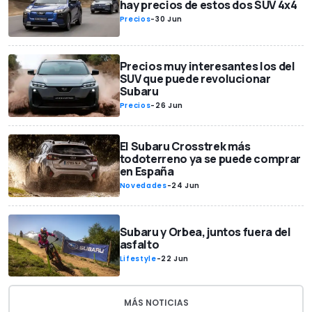
hay precios de estos dos SUV 4x4
Precios
-
30 Jun
Precios muy interesantes los del
SUV que puede revolucionar
Subaru
Precios
-
26 Jun
El Subaru Crosstrek más
todoterreno ya se puede comprar
en España
Novedades
-
24 Jun
Subaru y Orbea, juntos fuera del
asfalto
Lifestyle
-
22 Jun
MÁS NOTICIAS