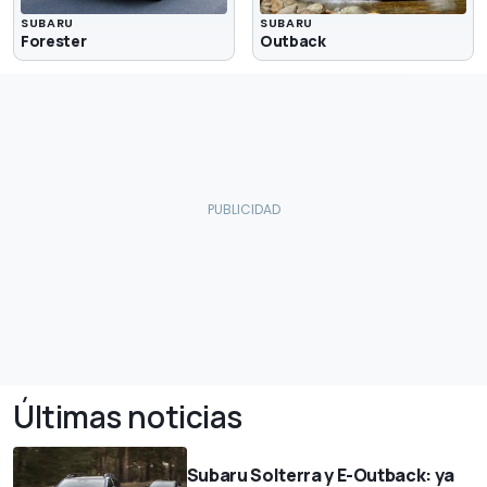
SUBARU
SUBARU
Forester
Outback
Últimas noticias
Subaru Solterra y E-Outback: ya