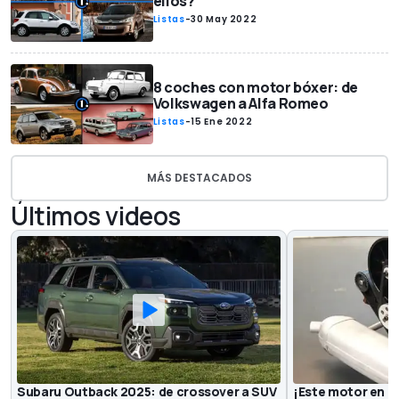
ellos?
Listas
-
30 May 2022
8 coches con motor bóxer: de
Volkswagen a Alfa Romeo
Listas
-
15 Ene 2022
MÁS DESTACADOS
Últimos videos
Subaru Outback 2025: de crossover a SUV
¡Este motor en mi