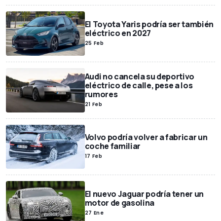
El Toyota Yaris podría ser también
eléctrico en 2027
25 Feb
Audi no cancela su deportivo
eléctrico de calle, pese a los
rumores
21 Feb
Volvo podría volver a fabricar un
coche familiar
17 Feb
El nuevo Jaguar podría tener un
motor de gasolina
27 Ene