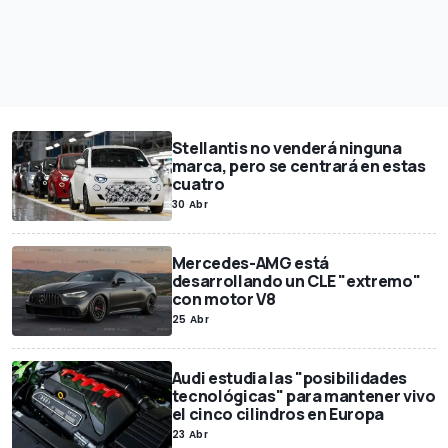
Stellantis no venderá ninguna
marca, pero se centrará en estas
cuatro
30 Abr
Mercedes-AMG está
desarrollando un CLE "extremo"
con motor V8
25 Abr
Audi estudia las "posibilidades
tecnológicas" para mantener vivo
el cinco cilindros en Europa
23 Abr