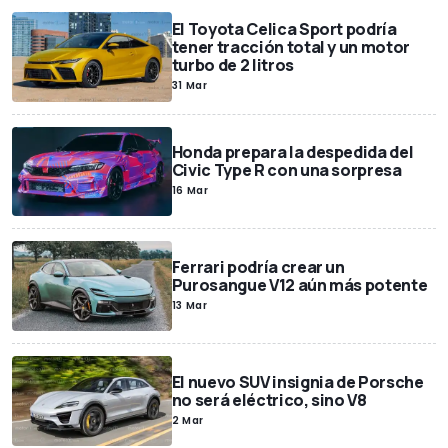
El Toyota Celica Sport podría
tener tracción total y un motor
turbo de 2 litros
31 Mar
Honda prepara la despedida del
Civic Type R con una sorpresa
16 Mar
Ferrari podría crear un
Purosangue V12 aún más potente
13 Mar
El nuevo SUV insignia de Porsche
no será eléctrico, sino V8
2 Mar