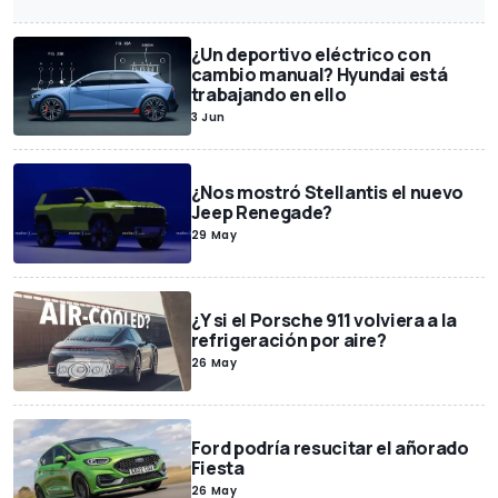
¿Un deportivo eléctrico con
cambio manual? Hyundai está
trabajando en ello
3 Jun
¿Nos mostró Stellantis el nuevo
Jeep Renegade?
29 May
¿Y si el Porsche 911 volviera a la
refrigeración por aire?
26 May
Ford podría resucitar el añorado
Fiesta
26 May