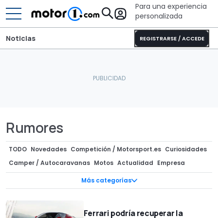
Para una experiencia
personalizada
Noticias
REGISTRARSE / ACCEDE
Rumores
TODO
Novedades
Competición / Motorsport.es
Curiosidades
Camper / Autocaravanas
Motos
Actualidad
Empresa
Componentes / Preparaciones
Mercado
Superdeportivos
Más categorías
Ofertas
Clásicos
Diseño
InsideEVs
Recreaciones
Concept Cars
Precios
Subastas
Tecnología
Teasers
Ferrari podría recuperar la
Ediciones especiales
Fotos espía
Rumores
Entrevistas