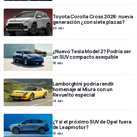
Toyota Corolla Cross 2028: nueva
generación ¿con siete plazas?
20 Abr
¿Nuevo Tesla Model 2? Podría ser
un SUV compacto asequible
18 Abr
Lamborghini podría rendir
homenaje al Miura con un
Revuelto especial
14 Abr
¿Y si el próximo SUV de Opel fuera
de Leapmotor?
10 Abr