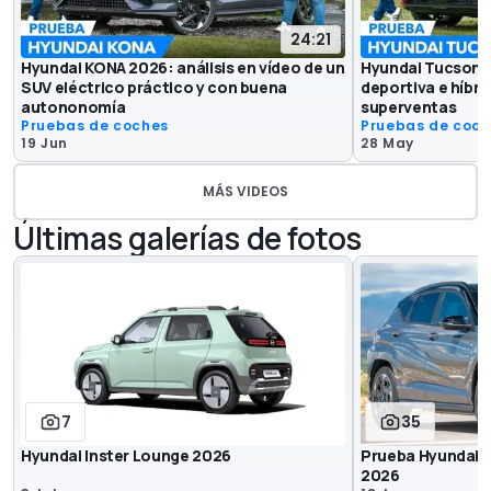
24:21
Hyundai KONA 2026: análisis en vídeo de un
Hyundai Tucson N
SUV eléctrico práctico y con buena
deportiva e híbri
autononomía
superventas
Pruebas de coches
Pruebas de coc
19 Jun
28 May
MÁS VIDEOS
Últimas galerías de fotos
7
35
Hyundai Inster Lounge 2026
Prueba Hyundai K
2026