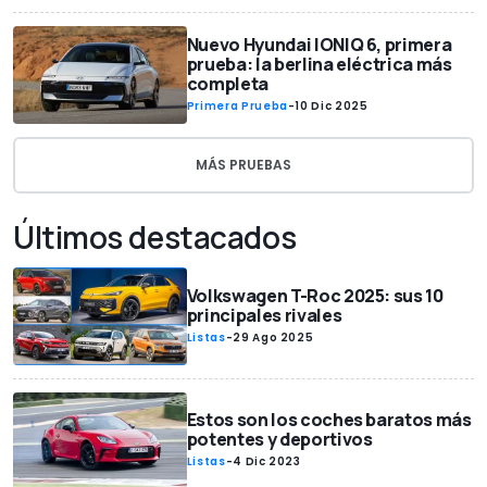
Nuevo Hyundai IONIQ 6, primera
prueba: la berlina eléctrica más
completa
Primera Prueba
-
10 Dic 2025
MÁS PRUEBAS
Últimos destacados
Volkswagen T-Roc 2025: sus 10
principales rivales
Listas
-
29 Ago 2025
Estos son los coches baratos más
potentes y deportivos
Listas
-
4 Dic 2023