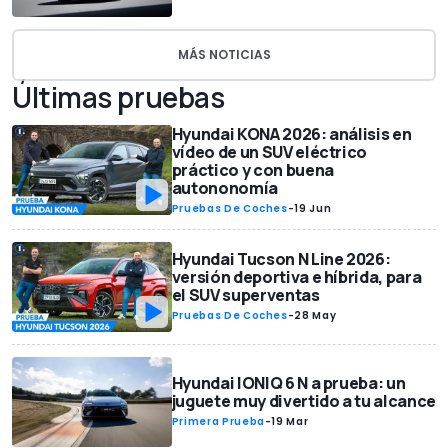
MÁS NOTICIAS
Últimas pruebas
Hyundai KONA 2026: análisis en
vídeo de un SUV eléctrico
práctico y con buena
autononomía
Pruebas De Coches
-
19 Jun
Hyundai Tucson N Line 2026:
versión deportiva e híbrida, para
el SUV superventas
Pruebas De Coches
-
28 May
Hyundai IONIQ 6 N a prueba: un
juguete muy divertido a tu alcance
Primera Prueba
-
19 Mar