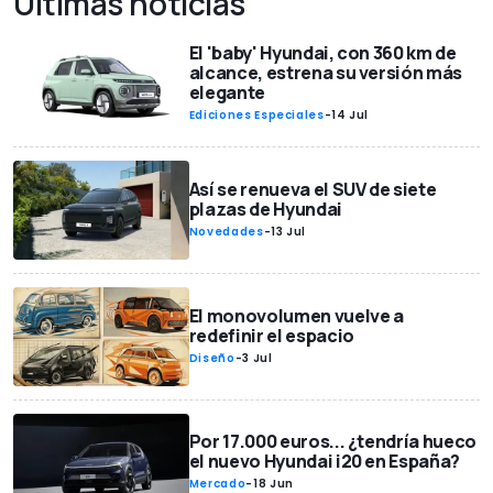
Últimas noticias
El 'baby' Hyundai, con 360 km de
alcance, estrena su versión más
elegante
Ediciones Especiales
-
14 Jul
Así se renueva el SUV de siete
plazas de Hyundai
Novedades
-
13 Jul
El monovolumen vuelve a
redefinir el espacio
Diseño
-
3 Jul
Por 17.000 euros... ¿tendría hueco
el nuevo Hyundai i20 en España?
Mercado
-
18 Jun