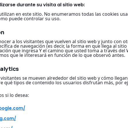
izarse durante su visita al sitio web:
 utilizan en este sitio. No enumeramos todas las cookies u
ómo puede controlar su uso.
ón
onocer a los visitantes que vuelven al sitio web y junto con
ífica de navegación (es decir, la forma en que llega al sitio
ación que ingresa Y el camino que usted toma a través del W
os que le interesará en función de lo que observó antes.
alytics
isitantes se mueven alrededor del sitio web y cómo llegan a
re qué tipos de contenido los usuarios disfrutan más, por e
s si lo desea:
oogle.com/
gg.com/