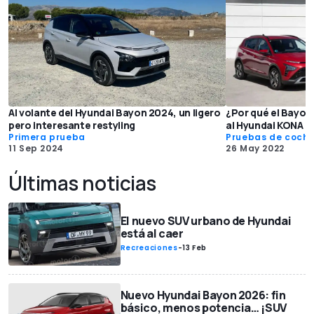
Al volante del Hyundai Bayon 2024, un ligero
¿Por qué el Bayon
pero interesante restyling
al Hyundai KONA 
Primera prueba
Pruebas de coch
11 Sep 2024
26 May 2022
Últimas noticias
El nuevo SUV urbano de Hyundai
está al caer
Recreaciones
-
13 Feb
Nuevo Hyundai Bayon 2026: fin
básico, menos potencia… ¡SUV