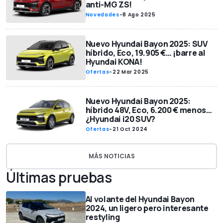
anti-MG ZS!
Novedades
-
8 Ago 2025
Nuevo Hyundai Bayon 2025: SUV
híbrido, Eco, 19.905 €… ¡barre al
Hyundai KONA!
Ofertas
-
22 Mar 2025
Nuevo Hyundai Bayon 2025:
híbrido 48V, Eco, 6.200 € menos…
¿Hyundai i20 SUV?
Ofertas
-
21 Oct 2024
MÁS NOTICIAS
Últimas pruebas
Al volante del Hyundai Bayon
2024, un ligero pero interesante
restyling