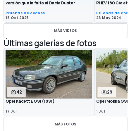
versión que le falta al Dacia Duster
PHEV 180 CV: eti
Pruebas de coches
Pruebas de coc
16 Oct 2025
23 May 2024
MÁS VIDEOS
Últimas galerías de fotos
42
29
Opel Kadett E GSi (1991)
Opel Mokka GSE 
17 Jul
1 Jul
MÁS FOTOS