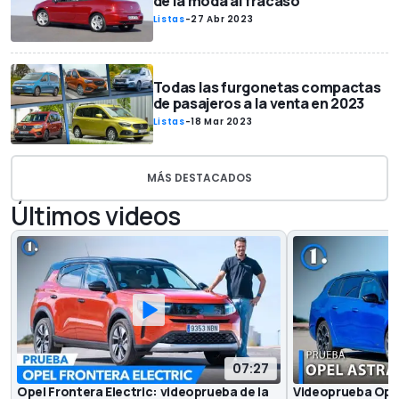
de la moda al fracaso
Listas
-
27 Abr 2023
Todas las furgonetas compactas
de pasajeros a la venta en 2023
Listas
-
18 Mar 2023
MÁS DESTACADOS
Últimos videos
07:27
Opel Frontera Electric: videoprueba de la
Videoprueba Opel