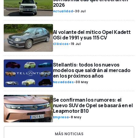
2026
Actualidad
-
30 Jul
Al volante del mítico Opel Kadett
GSi de 1991 y sus 115 CV
Clásicos
-
19 Jul
Stellantis: todos los nuevos
modelos que saldrán al mercado
en los próximos años
Novedades
-
30 May
Se confirman los rumores: el
nuevo SUV de Opel se basará en el
Leapmotor B10
Empresa
-
8 May
MÁS NOTICIAS