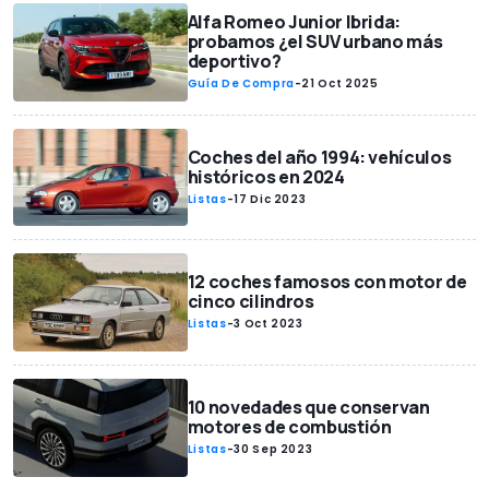
Alfa Romeo Junior Ibrida:
probamos ¿el SUV urbano más
deportivo?
Guía De Compra
-
21 Oct 2025
Coches del año 1994: vehículos
históricos en 2024
Listas
-
17 Dic 2023
12 coches famosos con motor de
cinco cilindros
Listas
-
3 Oct 2023
10 novedades que conservan
motores de combustión
Listas
-
30 Sep 2023