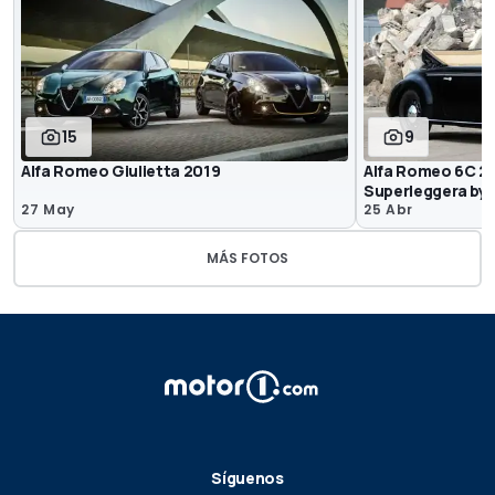
15
9
Alfa Romeo Giulietta 2019
Alfa Romeo 6C 25
Superleggera by 
27 May
25 Abr
MÁS FOTOS
Síguenos