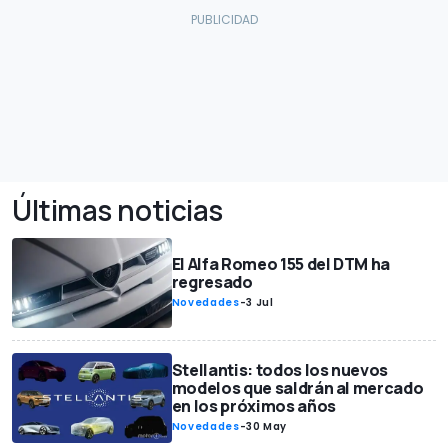
Últimas noticias
El Alfa Romeo 155 del DTM ha
regresado
Novedades
-
3 Jul
Stellantis: todos los nuevos
modelos que saldrán al mercado
en los próximos años
Novedades
-
30 May