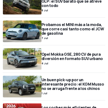
GLP: el SUV barato que se atreve
con todo
8 Jul
Probamos el MINI más a la moda,
que corre casi tanto como el JCW
de gasolina
7 Jul
Opel Mokka GSE, 280 CV de pura
diversión en formato SUV urbano
4 Jul
Un buen pick-up por un
interesante precio: el KGM Musso
no se arruga frente a los chinos
1 Jul
Los coches más eficientes de