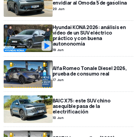
envidiar al Omoda 5 de gasolina
20 Jun
Hyundai KONA 2026: análisis en
vídeo de un SUV eléctrico
práctico y con buena
autononomía
19 Jun
Alfa Romeo Tonale Diesel 2026,
prueba de consumo real
17 Jun
BAIC X75: este SUV chino
asequible pasa de la
electrificación
10 Jun