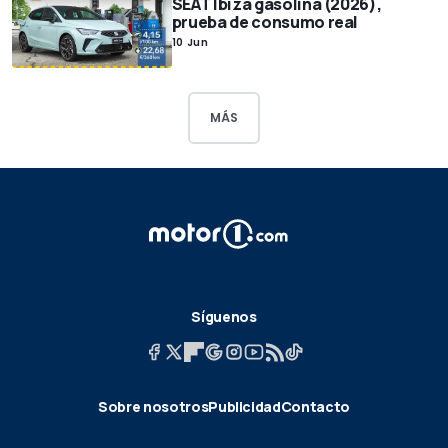
SEAT Ibiza gasolina (2026),
prueba de consumo real
10 Jun
MÁS
Síguenos
Sobre nosotros
Publicidad
Contacto