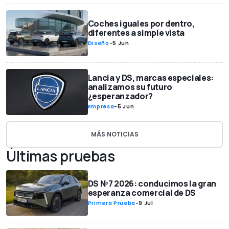
Coches iguales por dentro,
diferentes a simple vista
Diseño
-
5 Jun
Lancia y DS, marcas especiales:
analizamos su futuro
¿esperanzador?
Empresa
-
5 Jun
MÁS NOTICIAS
Últimas pruebas
DS Nº7 2026: conducimos la gran
esperanza comercial de DS
Primera Prueba
-
9 Jul