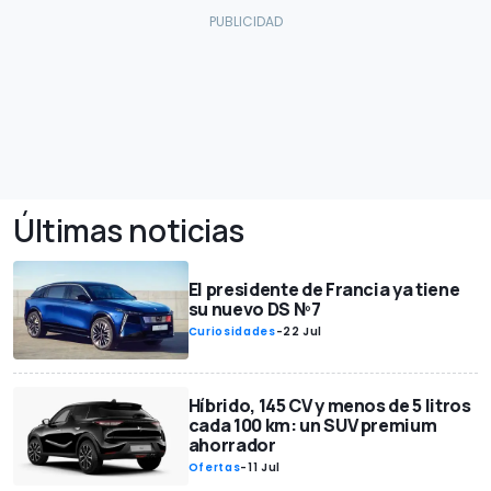
Últimas noticias
El presidente de Francia ya tiene
su nuevo DS Nº7
Curiosidades
-
22 Jul
Híbrido, 145 CV y menos de 5 litros
cada 100 km: un SUV premium
ahorrador
Ofertas
-
11 Jul