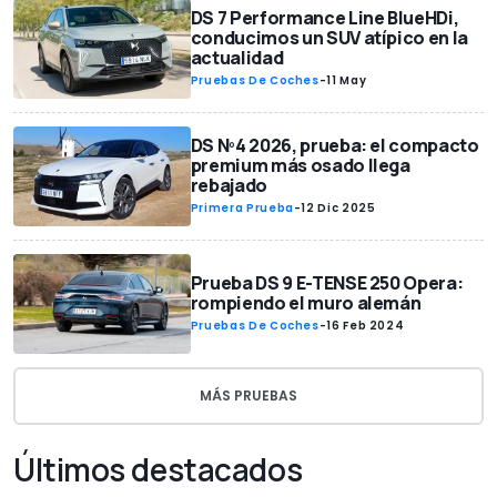
DS 7 Performance Line BlueHDi,
conducimos un SUV atípico en la
actualidad
Pruebas De Coches
-
11 May
DS Nº4 2026, prueba: el compacto
premium más osado llega
rebajado
Primera Prueba
-
12 Dic 2025
Prueba DS 9 E-TENSE 250 Opera:
rompiendo el muro alemán
Pruebas De Coches
-
16 Feb 2024
MÁS PRUEBAS
Últimos destacados