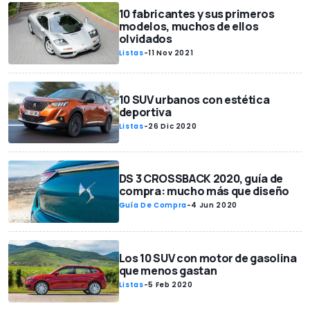
10 fabricantes y sus primeros
modelos, muchos de ellos
olvidados
Listas
-
11 Nov 2021
10 SUV urbanos con estética
deportiva
Listas
-
26 Dic 2020
DS 3 CROSSBACK 2020, guía de
compra: mucho más que diseño
Guía De Compra
-
4 Jun 2020
Los 10 SUV con motor de gasolina
que menos gastan
Listas
-
5 Feb 2020