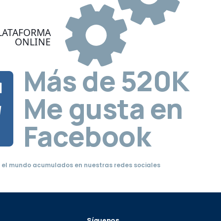
LATAFORMA
ONLINE
Más de
520K
Me gusta en
Facebook
 el mundo acumulados en nuestras redes sociales
Síguenos