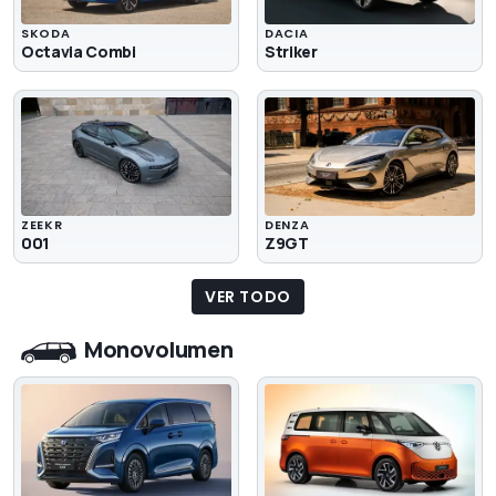
SKODA
DACIA
Octavia Combi
Striker
ZEEKR
DENZA
001
Z9GT
VER TODO
Monovolumen