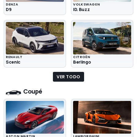
DENZA
VOLKSWAGEN
D9
ID. Buzz
RENAULT
CITROËN
Scenic
Berlingo
VER TODO
Coupé
ASTON MARTIN
LAMBORGHINI