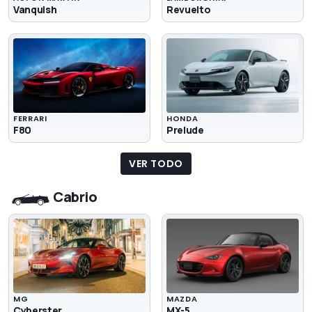
Vanquish
Revuelto
FERRARI
HONDA
F80
Prelude
VER TODO
Cabrio
MG
MAZDA
Cyberster
MX-5