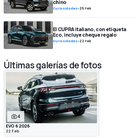
chino
Curiosidades
-
25 Feb
El CUPRA italiano, con etiqueta
Eco, incluye cheque regalo
Curiosidades
-
22 Feb
Últimas galerías de fotos
4
EVO 6 2026
22 Feb