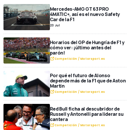
Mercedes-AMG GT 63 PRO
4MATIC+, así es el nuevo Safety
Car de la F1
23 Jul
Horarios del GP de Hungría de F1 y
cómo ver: ¡último antes del
parón!
Competición / Motorsport.es
Por qué el futuro de Alonso
depende más de la F1 que de Aston
Martin
Competición / Motorsport.es
Red Bull ficha al descubridor de
Russell y Antonelli para liderar su
cantera
Competición / Motorsport.es