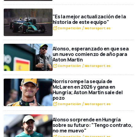
"Es la mejor actualización de la
historia de este equipo"
Competición / Motorsport.es
Alonso, esperanzado en que sea
un nuevo comienzo de año para
Aston Martin
Competición / Motorsport.es
Norris rompe la sequía de
McLaren en 2026 y gana en
Hungría; Aston Martin sale del
pozo
Competición / Motorsport.es
Alonso sorprende en Hungría
sobre su futuro: "Tengo contrato,
no me muevo"
Competición / Motorsport.es