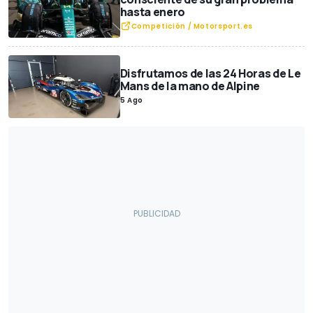
hasta enero
Restyling
Lifestyle
Seguridad vial / Movilidad
Competición / Motorsport.es
Juguetes / Maquetas
Esports y videojuegos
Coches autónomos
Carreras de aceleración
Exclusivas
Disfrutamos de las 24 Horas de Le
Vehículos comerciales
Premios
Récords
Mans de la mano de Alpine
Comunicados Motor1.com
Medidas de coches
5 Ago