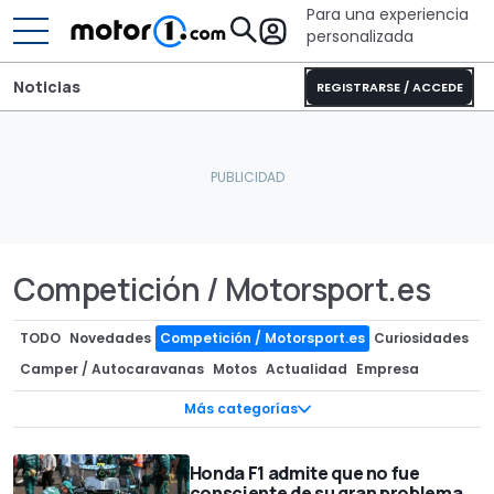
Para una experiencia
personalizada
Noticias
REGISTRARSE / ACCEDE
Competición / Motorsport.es
TODO
Novedades
Competición / Motorsport.es
Curiosidades
Camper / Autocaravanas
Motos
Actualidad
Empresa
Mercado
Componentes / Preparaciones
Superdeportivos
Más categorías
Ofertas
Recreaciones
Diseño
InsideEVs
Clásicos
Concept Cars
Precios
Subastas
Tecnología
Teasers
Honda F1 admite que no fue
consciente de su gran problema
Ediciones especiales
Fotos espía
Rumores
Entrevistas