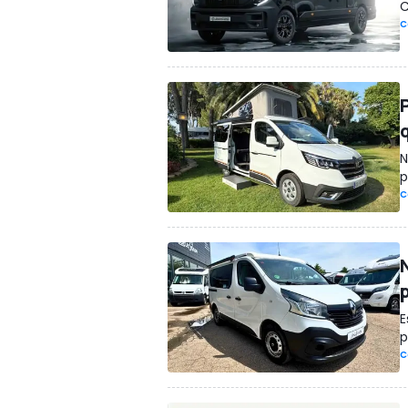
C
C
N
p
C
E
p
C