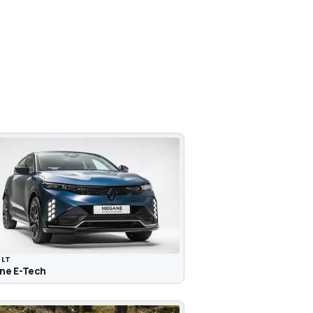
ULT
ne E-Tech