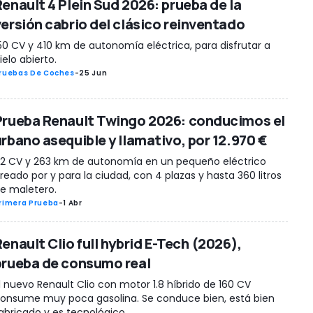
Renault 4 Plein Sud 2026: prueba de la
versión cabrio del clásico reinventado
50 CV y 410 km de autonomía eléctrica, para disfrutar a
ielo abierto.
ruebas De Coches
-
25 Jun
Prueba Renault Twingo 2026: conducimos el
urbano asequible y llamativo, por 12.970 €
2 CV y 263 km de autonomía en un pequeño eléctrico
reado por y para la ciudad, con 4 plazas y hasta 360 litros
e maletero.
rimera Prueba
-
1 Abr
enault Clio full hybrid E-Tech (2026),
prueba de consumo real
l nuevo Renault Clio con motor 1.8 híbrido de 160 CV
onsume muy poca gasolina. Se conduce bien, está bien
abricado y es tecnológico.