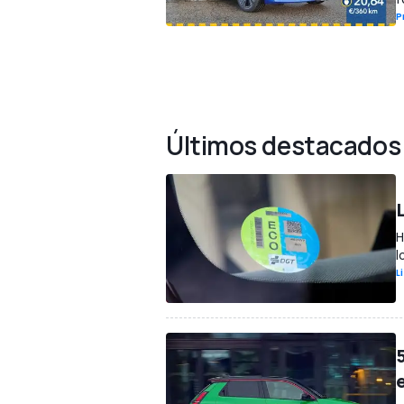
P
Últimos destacados
H
l
L