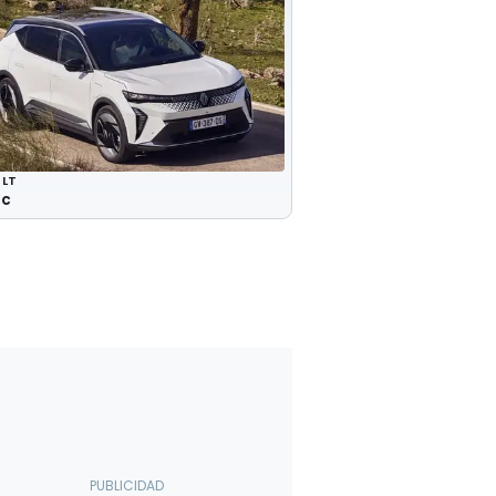
ULT
ic