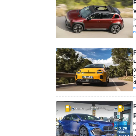
1
c
P
8
c
d
P
R
E
c
f