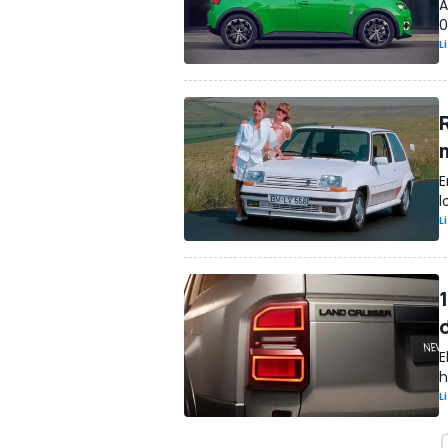
A
0
L
E
l
L
E
h
L