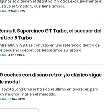
lgunos sólo tienen el distintivo C y otros exclusivamente el
, salvo el Omoda 5, que tiene ambos.
istas
-
2 May 2025
Renault Supercinco GT Turbo, el sucesor del
mítico 5 Turbo
ntre 1985 y 1990, se convirtió en una referencia dentro de
os pequeños deportivos. Repasamos su historia.
istas
-
4 Ene 2024
10 coches con diseño retro: ¡lo clásico sigue
de moda!
l Toyota Land Cruiser ha sido el último en aparecer, pero
ay muchos más en el mercado.
istas
-
18 Dic 2023