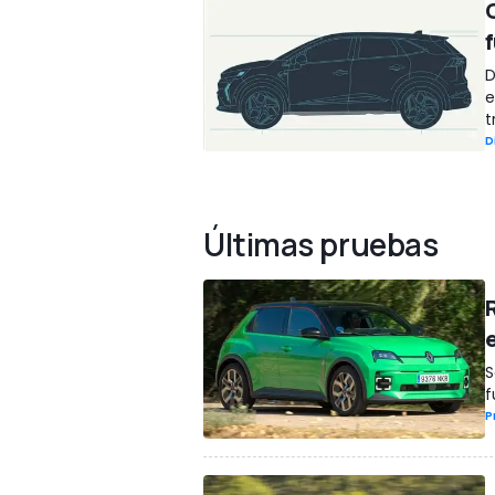
D
e
t
D
Últimas pruebas
S
f
P