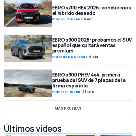
EBRO s700 HEV 2026: conducimos
el híbrido deseado
Primera Prueba
-
16 Abr
EBRO s900 2026: probamos el SUV
español que quitará ventas
premium
Pruebas De Coches
-
6 Abr
EBRO s900 PHEV 4x4, primera
prueba del SUV de 7 plazas de la
firma española
Primera Prueba
-
23 Ene
MÁS PRUEBAS
Últimos videos