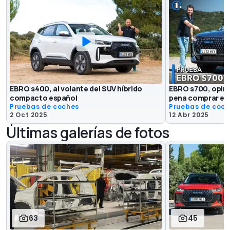
EBRO s400, al volante del SUV híbrido
EBRO s700, opini
compacto español
pena comprar el 
Pruebas de coches
Pruebas de coc
2 Oct 2025
12 Abr 2025
Últimas galerías de fotos
63
45