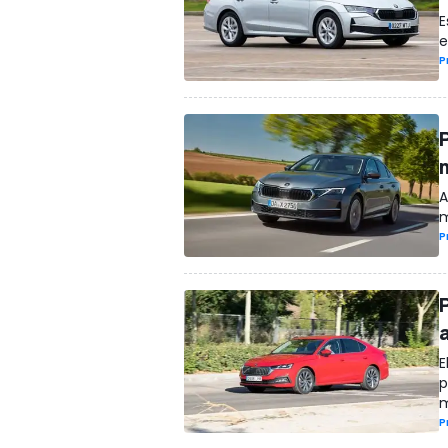
E
e
P
A
m
P
E
p
m
P