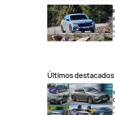
S
s
P
Últimos destacados
S
L