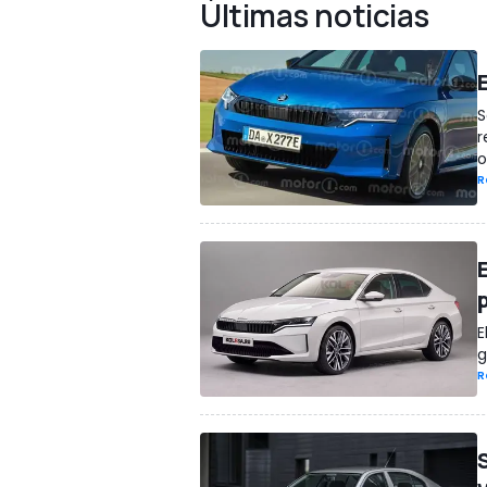
Últimas noticias
S
r
o
R
E
g
R