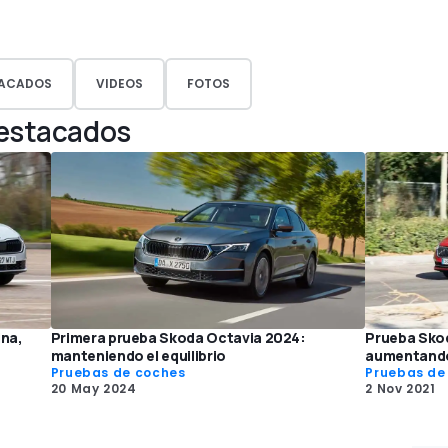
ACADOS
VIDEOS
FOTOS
Destacados
ina,
Primera prueba Skoda Octavia 2024:
Prueba Skod
manteniendo el equilibrio
aumentando
Pruebas de coches
Pruebas de
20 May 2024
2 Nov 2021