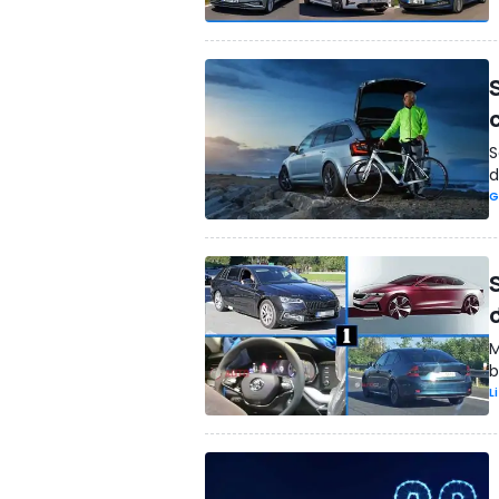
S
d
G
M
b
L