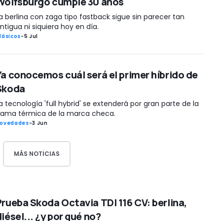
Wolfsburgo cumple 30 años
a berlina con zaga tipo fastback sigue sin parecer tan
ntigua ni siquiera hoy en día.
lásicos
-
5 Jul
Ya conocemos cuál será el primer híbrido de
Skoda
a tecnología 'full hybrid' se extenderá por gran parte de la
ama térmica de la marca checa.
ovedades
-
3 Jun
MÁS NOTICIAS
Prueba Skoda Octavia TDI 116 CV: berlina,
iésel... ¿y por qué no?