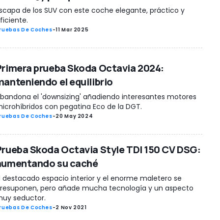
scapa de los SUV con este coche elegante, práctico y
ficiente.
ruebas De Coches
-
11 Mar 2025
Primera prueba Skoda Octavia 2024:
manteniendo el equilibrio
bandona el 'downsizing' añadiendo interesantes motores
icrohíbridos con pegatina Eco de la DGT.
ruebas De Coches
-
20 May 2024
Prueba Skoda Octavia Style TDI 150 CV DSG:
aumentando su caché
l destacado espacio interior y el enorme maletero se
resuponen, pero añade mucha tecnología y un aspecto
uy seductor.
ruebas De Coches
-
2 Nov 2021