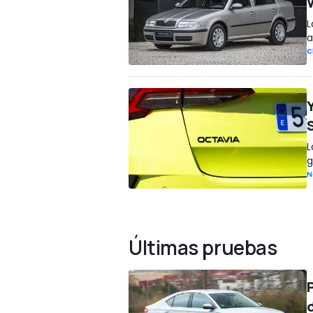
L
a
C
L
g
N
Últimas pruebas
d