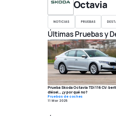
Octavia
NOTICIAS
PRUEBAS
DEST
Últimas Pruebas y 
Prueba Skoda Octavia TDI 116 CV: berl
diésel... ¿y por qué no?
Pruebas de coches
11 Mar 2025