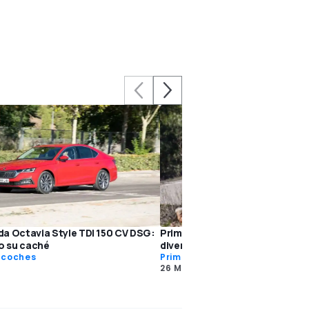
a Octavia Style TDI 150 CV DSG:
Primera prueba Skoda Octavia 
 su caché
diversión práctica
 coches
Primera prueba
26 Mar 2021