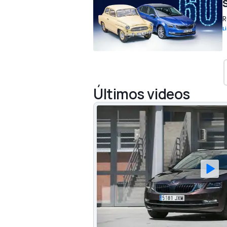
R
L
Últimos videos