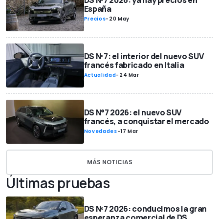
DS Nº7 2026: ya hay precios en
España
Precios
-
20 May
DS Nº7: el interior del nuevo SUV
francés fabricado en Italia
Actualidad
-
24 Mar
DS N°7 2026: el nuevo SUV
francés, a conquistar el mercado
Novedades
-
17 Mar
MÁS NOTICIAS
Últimas pruebas
DS Nº7 2026: conducimos la gran
esperanza comercial de DS