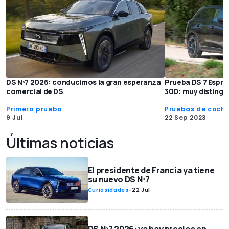
DS Nº7 2026: conducimos la gran esperanza
Prueba DS 7 Espri
comercial de DS
300: muy distingu
Primera prueba
Pruebas de coch
9 Jul
22 Sep 2023
Últimas noticias
El presidente de Francia ya tiene
su nuevo DS Nº7
Curiosidades
-
22 Jul