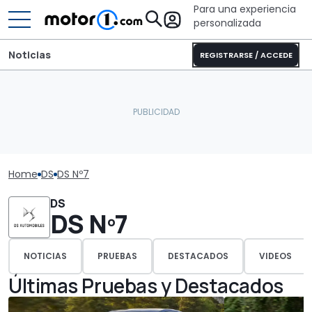
Para una experiencia
personalizada
Noticias
REGISTRARSE / ACCEDE
Home
DS
DS Nº7
DS
DS Nº7
NOTICIAS
PRUEBAS
DESTACADOS
VIDEOS
Últimas Pruebas y Destacados