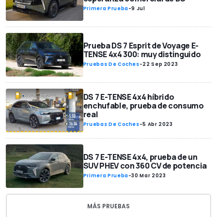
Primera Prueba
-
9 Jul
Prueba DS 7 Esprit de Voyage E-
TENSE 4x4 300: muy distinguido
Pruebas De Coches
-
22 Sep 2023
DS 7 E-TENSE 4x4 híbrido
enchufable, prueba de consumo
real
Pruebas De Coches
-
5 Abr 2023
DS 7 E-TENSE 4x4, prueba de un
SUV PHEV con 360 CV de potencia
Primera Prueba
-
30 Mar 2023
MÁS PRUEBAS