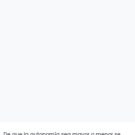
De que la autonomía sea mayor o menor se