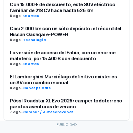
Con 15.000 € de descuento, este SUV eléctrico
familiar de 218 CV hace hasta 626 km
8 ago
-
Ofertas
Casi 2.000 km con un sólo depósito: el récord del
Nissan Qashqai e-POWER
8 ago
-
Tecnología
La versión de acceso del Fabia, con un enorme
maletero, por 15.400 € con descuento
8 ago
-
Ofertas
El Lamborghini Murciélago definitivo existe: es
un SV con cambio manual
8 ago
-
Concept Cars
Pössl Roadstar XL Evo 2026: camper todoterreno
para las aventuras de verano
7 ago
-
Camper / Autocaravanas