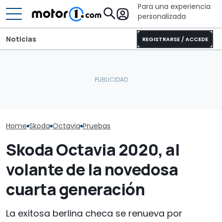
Para una experiencia
personalizada
Noticias
REGISTRARSE / ACCEDE
Pössl Roadstar XL Evo
2026: camper
El Skoda etern
El Skoda Octavia se
todoterreno para las
ser más mode
prepara para renovarse
aventuras de verano
que te olvides
Home
Skoda
Octavia
Pruebas
Skoda Octavia 2020, al
volante de la novedosa
cuarta generación
La exitosa berlina checa se renueva por