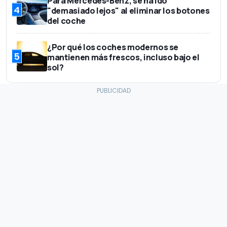
Para Mercedes-Benz, se ha ido
4
"demasiado lejos" al eliminar los botones
del coche
¿Por qué los coches modernos se
5
mantienen más frescos, incluso bajo el
sol?