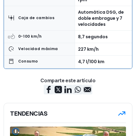
Automática DSG, de
doble embrague y 7
Caja de cambios
velocidades
8,7 segundos
0-100 km/h
227 km/h
Velocidad máxima
4,7 l/100 km
Consumo
Delantera
Tracción
Comparte este artículo
1.465 kg
Peso en vacío
5
Número de asientos
640 litros
Capacidad del maletero
TENDENCIAS
31.495 euros
Precio base