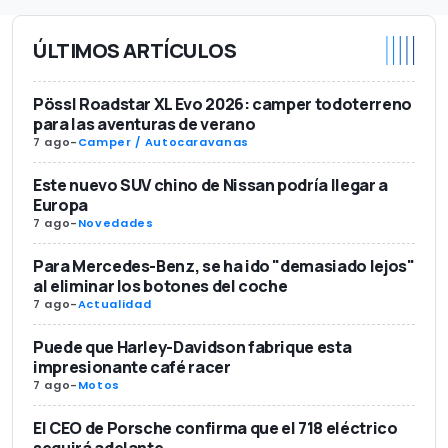
ÚLTIMOS ARTÍCULOS
Pössl Roadstar XL Evo 2026: camper todoterreno
para las aventuras de verano
7 ago
-
Camper / Autocaravanas
Este nuevo SUV chino de Nissan podría llegar a
Europa
7 ago
-
Novedades
Para Mercedes-Benz, se ha ido "demasiado lejos"
al eliminar los botones del coche
7 ago
-
Actualidad
Puede que Harley-Davidson fabrique esta
impresionante café racer
7 ago
-
Motos
El CEO de Porsche confirma que el 718 eléctrico