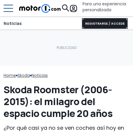
Para una experiencia
personalizada
Noticias
REGISTRARSE / ACCEDE
La versión de acceso del
Audi Q9 frente a
Desde 8.000 €
Fabia, con un enorme
Mercedes-Benz GLS:
motor V6, est
maletero, por 15.400 €
duelo entre SUV
Superb del To
con descuento
alemanes de lujo
Francia puede
Home
Skoda
Noticias
Skoda Roomster (2006-
2015): el milagro del
espacio cumple 20 años
¿Por qué casi ya no se ven coches así hoy en