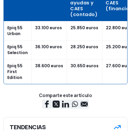
ayudas y
CAES
CAES
(financia
(contado)
Epiq 55
33.100 euros
25.850 euros
22.800 eur
Urban
Epiq 55
36.100 euros
28.250 euros
25.200 eur
Selection
Epiq 55
38.600 euros
30.650 euros
27.600 eur
First
Edition
Comparte este artículo
TENDENCIAS