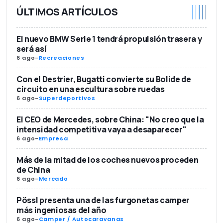
ÚLTIMOS ARTÍCULOS
El nuevo BMW Serie 1 tendrá propulsión trasera y
será así
6 ago
-
Recreaciones
Con el Destrier, Bugatti convierte su Bolide de
circuito en una escultura sobre ruedas
6 ago
-
Superdeportivos
El CEO de Mercedes, sobre China: "No creo que la
intensidad competitiva vaya a desaparecer"
6 ago
-
Empresa
Más de la mitad de los coches nuevos proceden
de China
6 ago
-
Mercado
Pössl presenta una de las furgonetas camper
más ingeniosas del año
6 ago
-
Camper / Autocaravanas