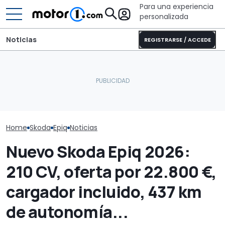
Para una experiencia
personalizada
Noticias
REGISTRARSE / ACCEDE
Desde 8.000 € y con
Los coches elé
motor V6, este Skoda
El nuevo BMW Serie 1
pequeños y as
Superb del Tour de
tendrá propulsión
de Volkswagen
Francia puede ser tuyo
trasera y será así
éxito
Home
Skoda
Epiq
Noticias
Nuevo Skoda Epiq 2026:
210 CV, oferta por 22.800 €,
cargador incluido, 437 km
de autonomía...