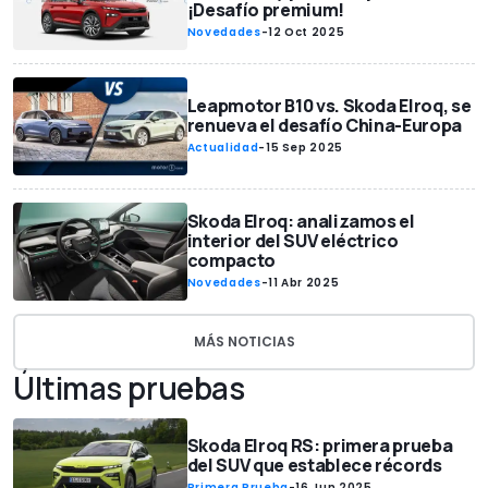
¡Desafío premium!
Novedades
-
12 Oct 2025
Leapmotor B10 vs. Skoda Elroq, se
renueva el desafío China-Europa
Actualidad
-
15 Sep 2025
Skoda Elroq: analizamos el
interior del SUV eléctrico
compacto
Novedades
-
11 Abr 2025
MÁS NOTICIAS
Últimas pruebas
Skoda Elroq RS: primera prueba
del SUV que establece récords
Primera Prueba
-
16 Jun 2025