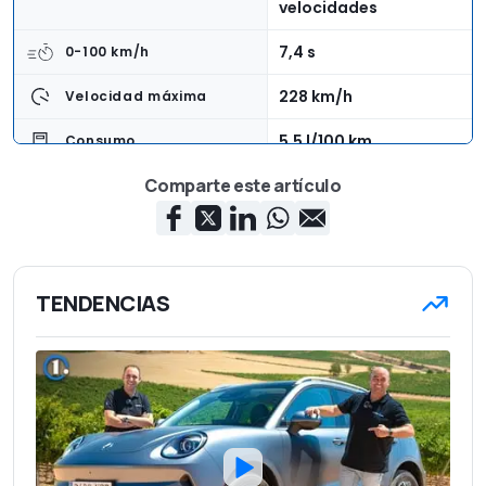
velocidades
7,4 s
0-100 km/h
228 km/h
Velocidad máxima
5,5 l/100 km
Consumo
Comparte este artículo
Delantera
Tracción
4,11 m
Longitud
1,78 m
Anchura
TENDENCIAS
1,46 m
Altura
1.289 kg
Peso en vacío
5
Número de asientos
380 l
Capacidad del maletero