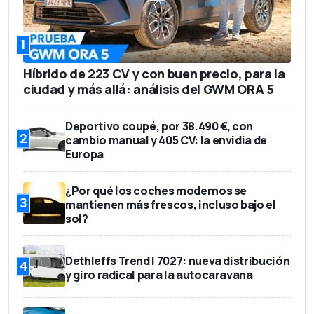
37.700 euros
Precio base
1
Híbrido de 223 CV y con buen precio, para la
ciudad y más allá: análisis del GWM ORA 5
Deportivo coupé, por 38.490 €, con
2
cambio manual y 405 CV: la envidia de
Europa
¿Por qué los coches modernos se
3
mantienen más frescos, incluso bajo el
sol?
Dethleffs Trend I 7027: nueva distribución
4
y giro radical para la autocaravana