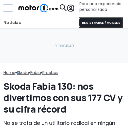
Para una experiencia
personalizada
Noticias
REGISTRARSE / ACCEDE
Desde 8.000 € y con
¿Por qué los coches
Los coches elé
motor V6, este Skoda
modernos se mantienen
pequeños y as
Superb del Tour de
más frescos, incluso bajo
de Volkswagen
Francia puede ser tuyo
el sol?
éxito
Home
Skoda
Fabia
Pruebas
Skoda Fabia 130: nos
divertimos con sus 177 CV y
su cifra récord
No se trata de un utilitario radical en ningún