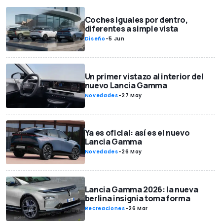
Coches iguales por dentro,
diferentes a simple vista
Diseño
-
5 Jun
Un primer vistazo al interior del
nuevo Lancia Gamma
Novedades
-
27 May
Ya es oficial: así es el nuevo
Lancia Gamma
Novedades
-
26 May
Lancia Gamma 2026: la nueva
berlina insignia toma forma
Recreaciones
-
26 Mar