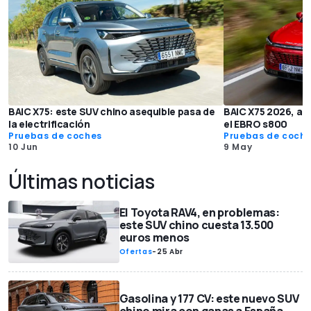
BAIC X75: este SUV chino asequible pasa de
BAIC X75 2026, a p
la electrificación
el EBRO s800
Pruebas de coches
Pruebas de coch
10 Jun
9 May
Últimas noticias
El Toyota RAV4, en problemas:
este SUV chino cuesta 13.500
euros menos
Ofertas
-
25 Abr
Gasolina y 177 CV: este nuevo SUV