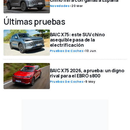
chino mira con ganas a España
Novedades
-
20 Mar
Últimas pruebas
BAIC X75: este SUV chino
asequible pasa de la
electrificación
Pruebas De Coches
-
10 Jun
BAIC X75 2026, a prueba: un digno
rival para el EBRO s800
Pruebas De Coches
-
9 May