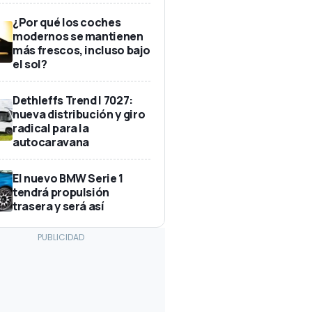
¿Por qué los coches
modernos se mantienen
más frescos, incluso bajo
el sol?
Dethleffs Trend I 7027:
nueva distribución y giro
radical para la
autocaravana
El nuevo BMW Serie 1
tendrá propulsión
trasera y será así