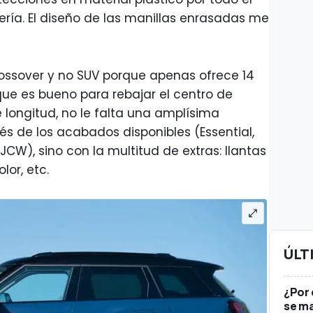
cería. El diseño de las manillas enrasadas me
ossover y no SUV porque apenas ofrece 14
o que es bueno para rebajar el centro de
longitud, no le falta una amplísima
vés de los acabados disponibles (Essential,
JCW), sino con la multitud de extras: llantas
lor, etc.
ÚLT
¿Por
se ma