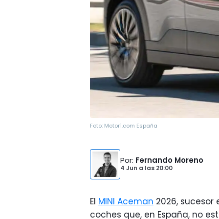
Foto:
Motor1.com España
Por
:
Fernando Moreno
4 Jun
a las
20:00
El
MINI Aceman
2026, sucesor e
coches que, en España, no est