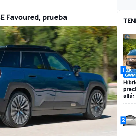
SE Favoured, prueba
TEN
1
Híbr
prec
allá
2