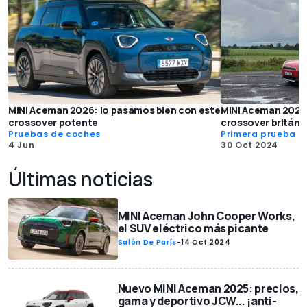
MINI Aceman 2026: lo pasamos bien con este
MINI Aceman 2025,
crossover potente
crossover británi
Pruebas de coches
Primera prueba
4 Jun
30 Oct 2024
Últimas noticias
MINI Aceman John Cooper Works,
el SUV eléctrico más picante
Salón De París
-
14 Oct 2024
Nuevo MINI Aceman 2025: precios,
gama y deportivo JCW... ¡anti-