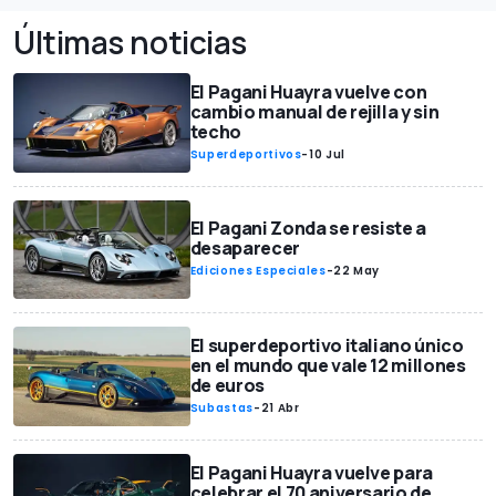
Últimas noticias
El Pagani Huayra vuelve con
cambio manual de rejilla y sin
techo
Superdeportivos
-
10 Jul
El Pagani Zonda se resiste a
desaparecer
Ediciones Especiales
-
22 May
El superdeportivo italiano único
en el mundo que vale 12 millones
de euros
Subastas
-
21 Abr
El Pagani Huayra vuelve para
celebrar el 70 aniversario de