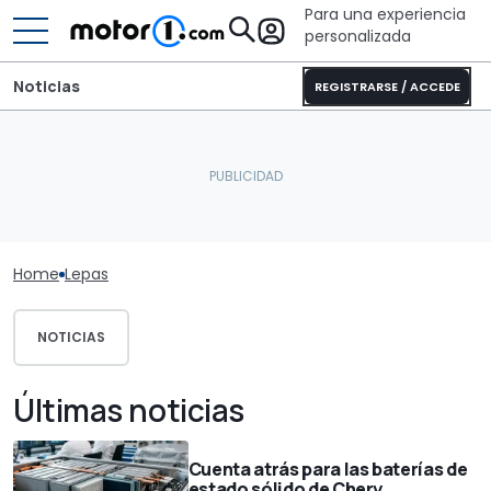
Para una experiencia
personalizada
Noticias
REGISTRARSE / ACCEDE
Home
Lepas
NOTICIAS
Últimas noticias
Cuenta atrás para las baterías de
estado sólido de Chery