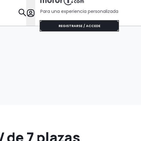
maletero
Para una experiencia personalizada
Desta
REGISTRARSE / ACCEDE
 de 7 plazas