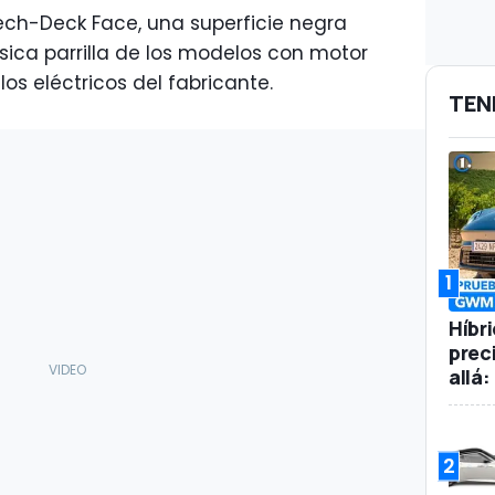
Tech-Deck Face, una superficie negra
lásica parrilla de los modelos con motor
los eléctricos del fabricante.
TEN
1
Híbr
prec
allá
2