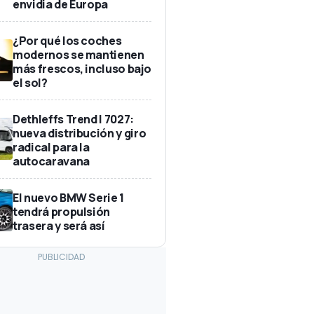
envidia de Europa
¿Por qué los coches
modernos se mantienen
más frescos, incluso bajo
el sol?
Dethleffs Trend I 7027:
nueva distribución y giro
radical para la
autocaravana
El nuevo BMW Serie 1
tendrá propulsión
trasera y será así