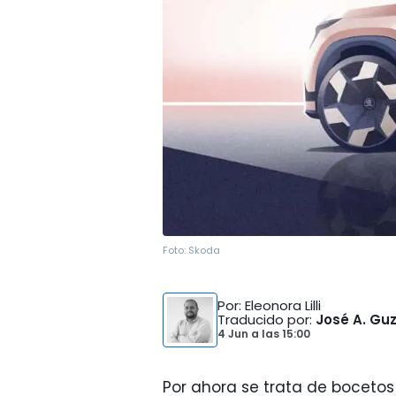
Foto:
Skoda
Por
: Eleonora Lilli
Traducido por
:
José A. G
4 Jun
a las
15:00
Por ahora se trata de bocetos 