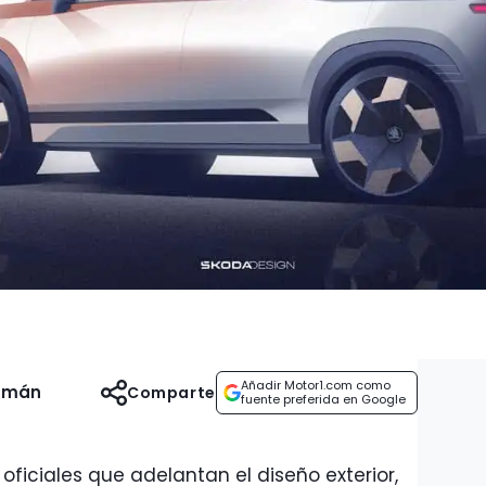
Añadir Motor1.com como
uzmán
Comparte
fuente preferida en Google
oficiales que adelantan el diseño exterior,