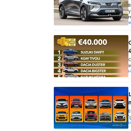
B
y
m
G
C
s
L
E
'
L