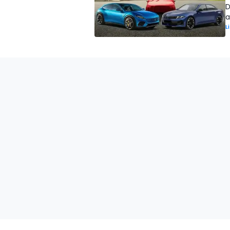
D
a
L