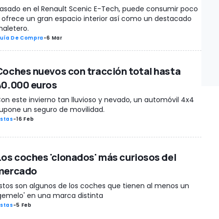
asado en el Renault Scenic E-Tech, puede consumir poco
 ofrece un gran espacio interior así como un destacado
aletero.
uía De Compra
-
6 Mar
Coches nuevos con tracción total hasta
40.000 euros
on este invierno tan lluvioso y nevado, un automóvil 4x4
upone un seguro de movilidad.
istas
-
16 Feb
Los coches 'clonados' más curiosos del
mercado
stos son algunos de los coches que tienen al menos un
gemelo' en una marca distinta
istas
-
5 Feb