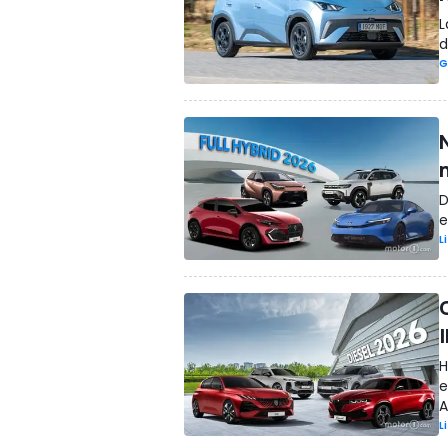
L
d
G
D
e
L
H
e
A
L