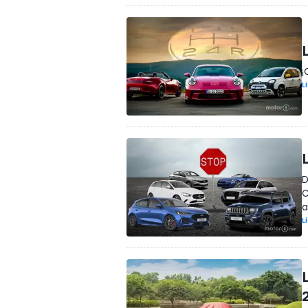
¡
L
D
C
a
L