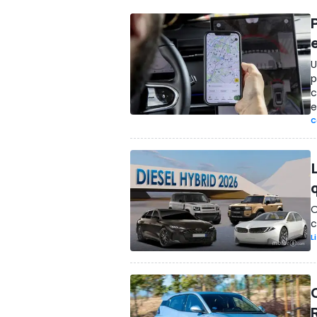
U
p
c
e
C
O
c
L