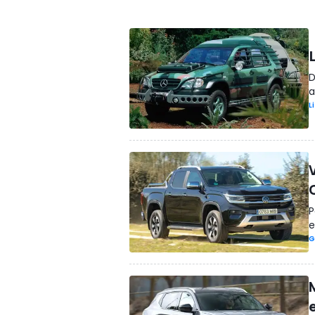
D
a
L
P
e
G