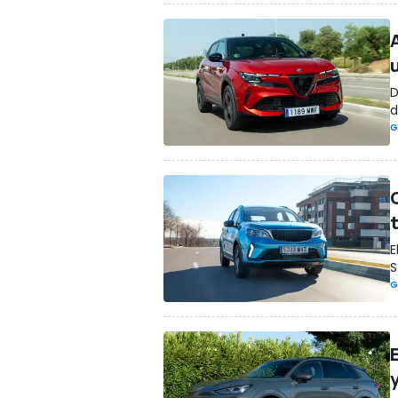
D
d
G
E
S
G