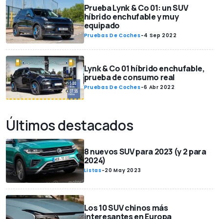
Prueba Lynk & Co 01: un SUV
híbrido enchufable y muy
equipado
Pruebas De Coches
-
4 Sep 2022
Lynk & Co 01 híbrido enchufable,
prueba de consumo real
Pruebas De Coches
-
6 Abr 2022
Últimos destacados
8 nuevos SUV para 2023 (y 2 para
2024)
Listas
-
20 May 2023
Los 10 SUV chinos más
interesantes en Europa