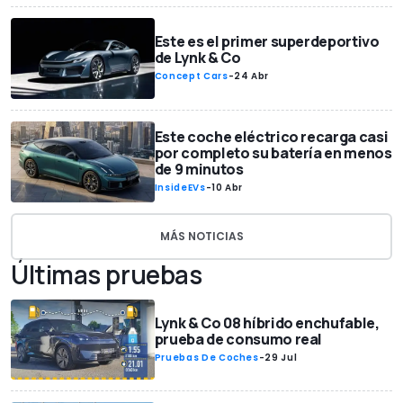
Este es el primer superdeportivo
de Lynk & Co
Concept Cars
-
24 Abr
Este coche eléctrico recarga casi
por completo su batería en menos
de 9 minutos
InsideEVs
-
10 Abr
MÁS NOTICIAS
Últimas pruebas
Lynk & Co 08 híbrido enchufable,
prueba de consumo real
Pruebas De Coches
-
29 Jul