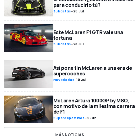
para conducirlo tú?
Subastas
-
28 Jul
Este McLaren F1 GTR vale una
fortuna
Subastas
-
23 Jul
Así pone fin McLaren a una era de
supercoches
Novedades
-
10 Jul
McLaren Artura 1000GP by MSO,
con motivo de la milésima carrera
de F1
Superdeportivos
-
8 Jun
MÁS NOTICIAS