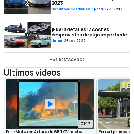
2023
Goodwood Festival Of Speed
-
12 Jul 2023
¡Fuera detalles! 7 coches
desprovistos de algo importante
Listas
-
26 Feb 2022
MÁS DESTACADOS
Últimos videos
01:17
Este McLaren Artura de 680 CV acaba
Ferrari prueba el