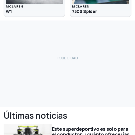
MCLAREN
MCLAREN
W1
750S Spider
Últimas noticias
Este superdeportivo es solo para
el conductor: ¿cuánto ofrecerías