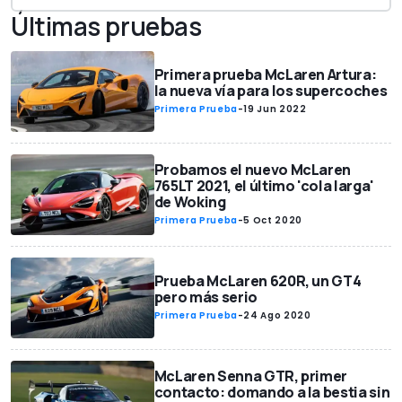
Últimas pruebas
Primera prueba McLaren Artura:
la nueva vía para los supercoches
Primera Prueba
-
19 Jun 2022
Probamos el nuevo McLaren
765LT 2021, el último 'cola larga'
de Woking
Primera Prueba
-
5 Oct 2020
Prueba McLaren 620R, un GT4
pero más serio
Primera Prueba
-
24 Ago 2020
McLaren Senna GTR, primer
contacto: domando a la bestia sin