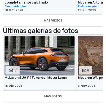
completamente calcinado
McLaren Artura
Curiosidades
Fotos espía
18 Oct 2023
29 Jul 2023
MÁS VIDEOS
Últimas galerías de fotos
13
4
McLaren SUV 'P47', render Motor1.com
McLaren W1, prue
16 Dic 2025
3 Nov 2025
MÁS FOTOS