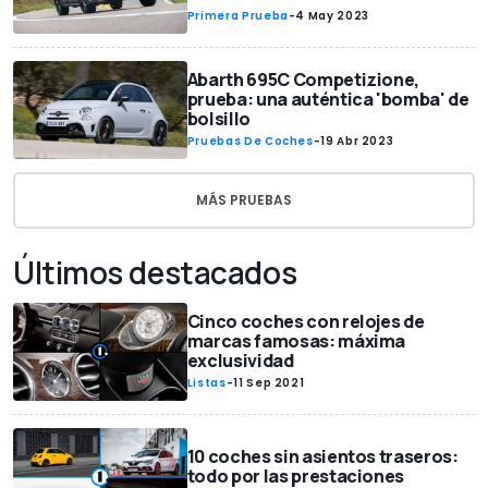
Primera Prueba
-
4 May 2023
Abarth 695C Competizione,
prueba: una auténtica 'bomba' de
bolsillo
Pruebas De Coches
-
19 Abr 2023
MÁS PRUEBAS
Últimos destacados
Cinco coches con relojes de
marcas famosas: máxima
exclusividad
Listas
-
11 Sep 2021
10 coches sin asientos traseros:
todo por las prestaciones