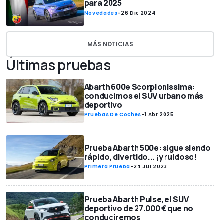
para 2025
Novedades
-
26 Dic 2024
MÁS NOTICIAS
Últimas pruebas
Abarth 600e Scorpionissima:
conducimos el SUV urbano más
deportivo
Pruebas De Coches
-
1 Abr 2025
Prueba Abarth 500e: sigue siendo
rápido, divertido... ¡y ruidoso!
Primera Prueba
-
24 Jul 2023
Prueba Abarth Pulse, el SUV
deportivo de 27.000 € que no
conduciremos