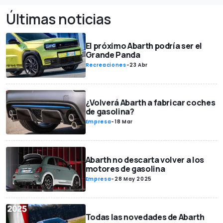
Últimas noticias
El próximo Abarth podría ser el
Grande Panda
Recreaciones
-
23 Abr
¿Volverá Abarth a fabricar coches
de gasolina?
Empresa
-
18 Mar
Abarth no descarta volver a los
motores de gasolina
Empresa
-
28 May 2025
Todas las novedades de Abarth