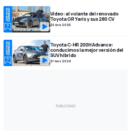
Vídeo: al volante del renovado
Toyota GR Yaris y sus 280 CV
23 Ene 2025
Toyota C-HR 200H Advance:
conducimos la mejor versión del
SUV híbrido
21 Nov 2024