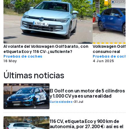
Al volante del Volkswagen Golf barato, con
Volkswagen Golf e
etiqueta Eco y 116 CV: ¿suficiente?
consumo real
Pruebas de coches
Pruebas de coch
16 May
4 Jun 2025
Últimas noticias
El Golf con un motor de 5 cilindros
y 1.000 CV ya es una realidad
Curiosidades
-
31 Jul
116 CV, etiqueta Eco y 900 km de
autonomía, por 27.200 €: así es el