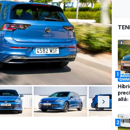
TEN
1
Híbr
prec
allá
2