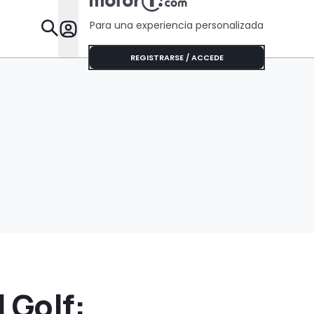
que algunos Tesla
un éxito
Para una experiencia personalizada
Desta
REGISTRARSE / ACCEDE
 Golf: