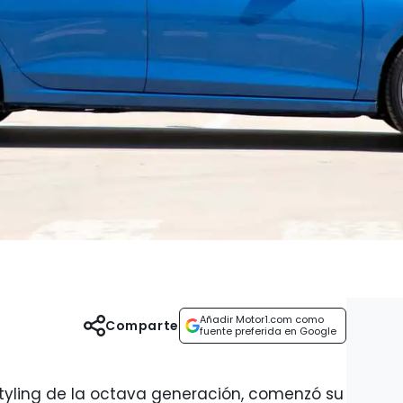
Añadir Motor1.com como
Comparte
fuente preferida en Google
styling de la octava generación, comenzó su