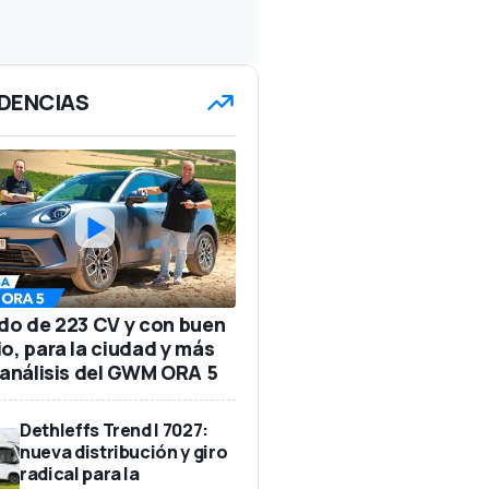
DENCIAS
ido de 223 CV y con buen
io, para la ciudad y más
: análisis del GWM ORA 5
Dethleffs Trend I 7027:
nueva distribución y giro
radical para la