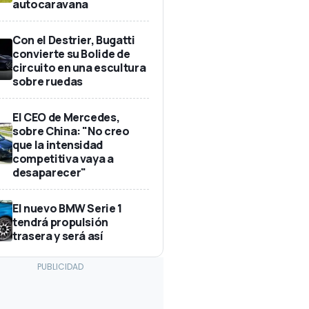
autocaravana
Con el Destrier, Bugatti
convierte su Bolide de
circuito en una escultura
sobre ruedas
El CEO de Mercedes,
sobre China: "No creo
que la intensidad
competitiva vaya a
desaparecer"
El nuevo BMW Serie 1
tendrá propulsión
trasera y será así