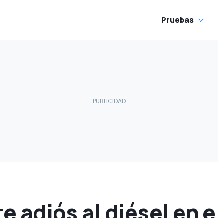
Pruebas
 adiós al diésel en el