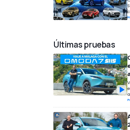
S
c
N
Últimas pruebas
V
e
a
P