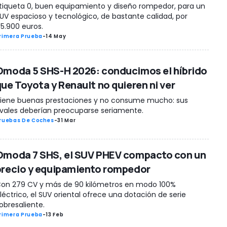
tiqueta 0, buen equipamiento y diseño rompedor, para un
UV espacioso y tecnológico, de bastante calidad, por
5.900 euros.
rimera Prueba
-
14 May
Omoda 5 SHS-H 2026: conducimos el híbrido
que Toyota y Renault no quieren ni ver
iene buenas prestaciones y no consume mucho: sus
ivales deberían preocuparse seriamente.
ruebas De Coches
-
31 Mar
Omoda 7 SHS, el SUV PHEV compacto con un
precio y equipamiento rompedor
on 279 CV y más de 90 kilómetros en modo 100%
léctrico, el SUV oriental ofrece una dotación de serie
obresaliente.
rimera Prueba
-
13 Feb