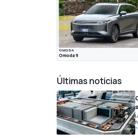
OMODA
Omoda 9
Últimas noticias
L
f
T