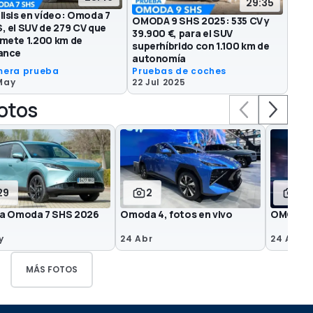
29:35
lisis en vídeo: Omoda 7
OMODA 9 SHS 2025: 535 CV y
, el SUV de 279 CV que
39.900 €, para el SUV
mete 1.200 km de
superhíbrido con 1.100 km de
ance
autonomía
mera prueba
Pruebas de coches
May
22 Jul 2025
fotos
29
2
6
a Omoda 7 SHS 2026
Omoda 4, fotos en vivo
OMODA 4
y
24 Abr
24 Abr
MÁS FOTOS