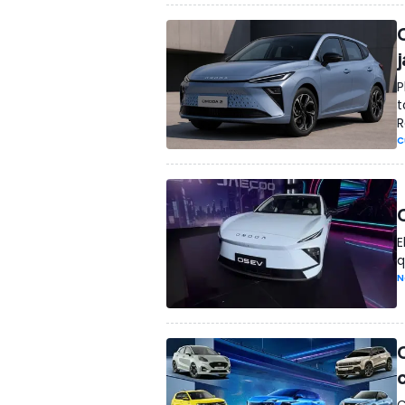
P
t
R
C
E
q
N
C