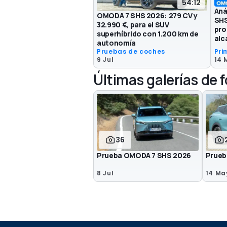
54:12
Aná
OMODA 7 SHS 2026: 279 CV y
SHS
32.990 €, para el SUV
pro
superhíbrido con 1.200 km de
alc
autonomía
Pruebas de coches
Pri
9 Jul
14 
Últimas galerías de 
36
Prueba OMODA 7 SHS 2026
Prueb
8 Jul
14 Ma