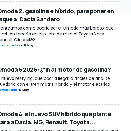
Omoda 2: gasolina e híbrido, para poner en
jaque al Dacia Sandero
lanteamos cómo podría ser el Omoda más barato, que
ambién tendría en el punto de mira al Toyota Yaris,
enault Clio y MG3.
uriosidades
-
10 May
Omoda 5 2026: ¿fin al motor de gasolina?
l nuevo restyling, que podría llegar a finales de año, se
uedaría con el tren motriz híbrido y el motor eléctrico.
ovedades
-
5 May
Omoda 4, el nuevo SUV híbrido que planta
cara a Dacia, MG, Renault, Toyota...
aptur, Duster o Yaris Cross, en el punto de mira del nuevo