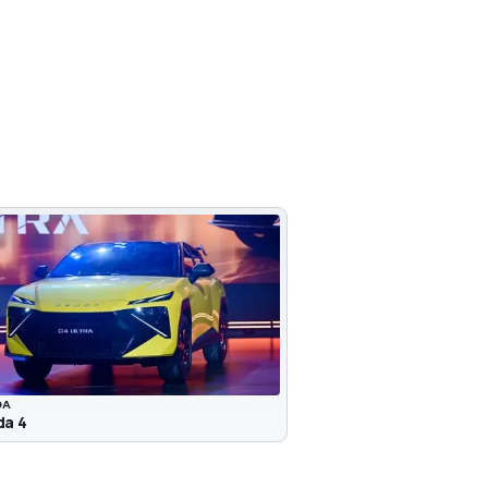
DA
a 4