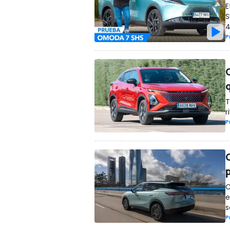
E
S
4
P
T
r
P
C
e
s
P