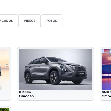
ACADOS
VIDEOS
FOTOS
OMODA
OMO
Omoda 5
Omod