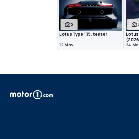
2
Lotus Type 135, teaser
Lotus 
(2026
12 May
24 Ma