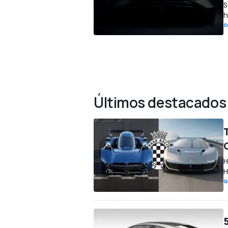
S
h
S
Últimos destacados
H
H
G
5