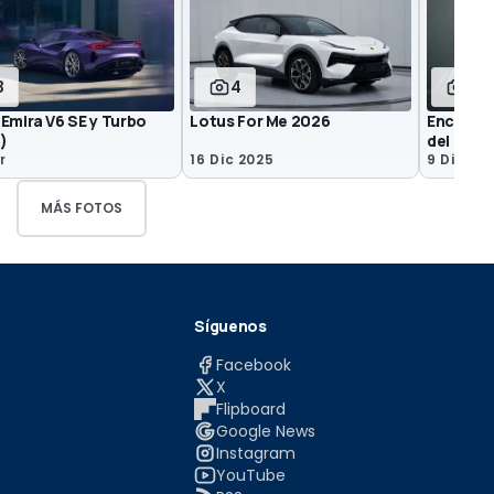
3
4
10
Emira V6 SE y Turbo
Lotus For Me 2026
Encor Se
)
del Lotus
r
16 Dic 2025
9 Dic 20
MÁS FOTOS
Síguenos
Facebook
X
Flipboard
Google News
Instagram
YouTube