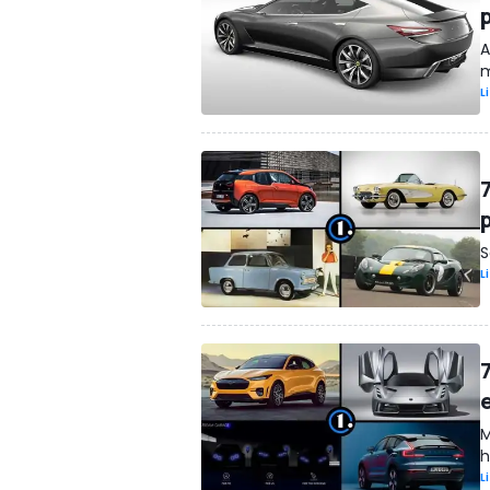
A
m
L
S
L
M
h
L