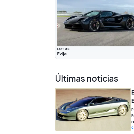
LOTUS
Evija
Últimas noticias
E
P
E
m
C