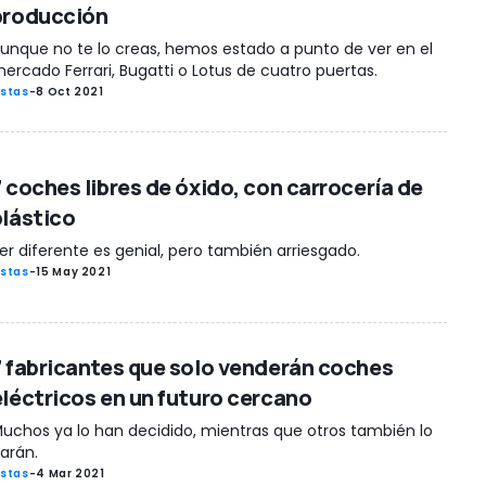
producción
unque no te lo creas, hemos estado a punto de ver en el
ercado Ferrari, Bugatti o Lotus de cuatro puertas.
istas
-
8 Oct 2021
7 coches libres de óxido, con carrocería de
plástico
er diferente es genial, pero también arriesgado.
istas
-
15 May 2021
7 fabricantes que solo venderán coches
eléctricos en un futuro cercano
uchos ya lo han decidido, mientras que otros también lo
arán.
istas
-
4 Mar 2021