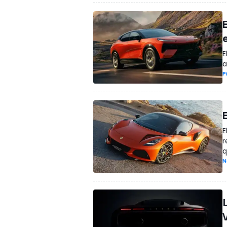
E
a
P
E
r
q
N