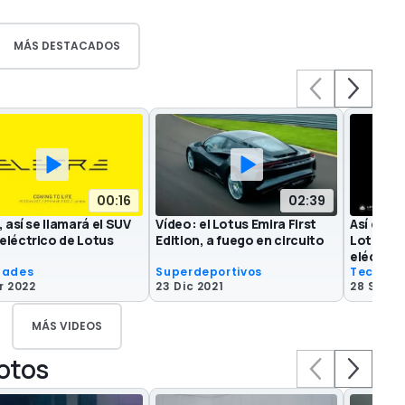
MÁS DESTACADOS
00:16
02:39
, así se llamará el SUV
Vídeo: el Lotus Emira First
Así es l
eléctrico de Lotus
Edition, a fuego en circuito
Lotus pa
eléctric
dades
Superdeportivos
Tecnolo
r 2022
23 Dic 2021
28 Sep 2
MÁS VIDEOS
fotos