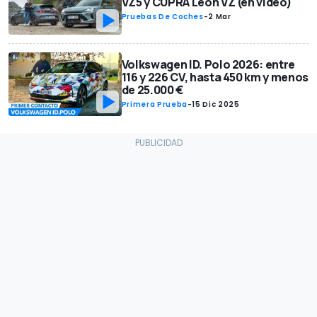
VZ5 y CUPRA León VZ (en vídeo)
Pruebas De Coches
-
2 Mar
Volkswagen ID. Polo 2026: entre
116 y 226 CV, hasta 450 km y menos
de 25.000 €
Primera Prueba
-
15 Dic 2025