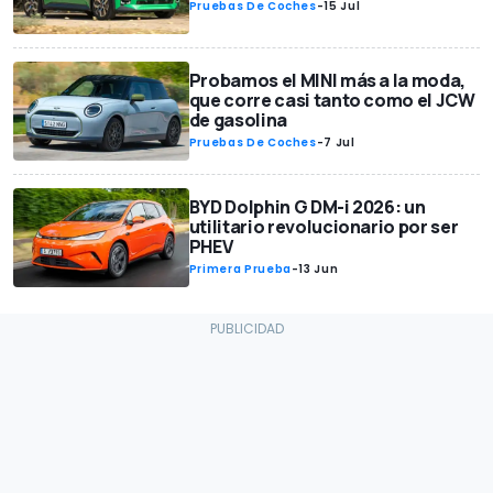
Pruebas De Coches
-
15 Jul
Probamos el MINI más a la moda,
que corre casi tanto como el JCW
de gasolina
Pruebas De Coches
-
7 Jul
BYD Dolphin G DM-i 2026: un
utilitario revolucionario por ser
PHEV
Primera Prueba
-
13 Jun