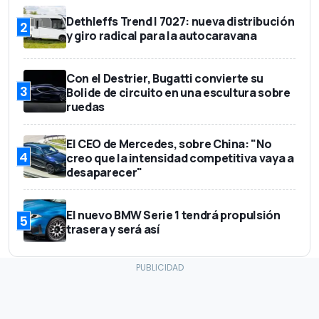
Dethleffs Trend I 7027: nueva distribución
2
y giro radical para la autocaravana
Con el Destrier, Bugatti convierte su
3
Bolide de circuito en una escultura sobre
ruedas
El CEO de Mercedes, sobre China: "No
4
creo que la intensidad competitiva vaya a
desaparecer"
El nuevo BMW Serie 1 tendrá propulsión
5
trasera y será así