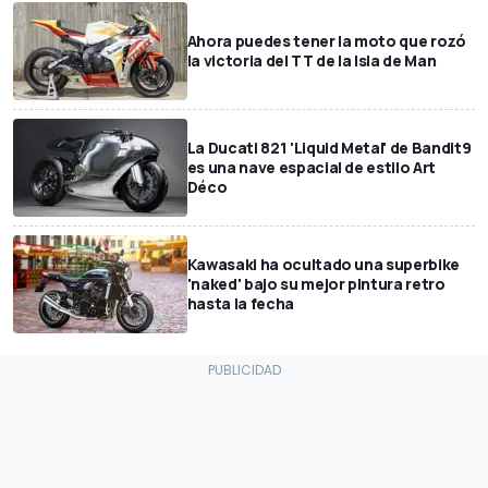
Ahora puedes tener la moto que rozó
la victoria del TT de la Isla de Man
La Ducati 821 'Liquid Metal' de Bandit9
es una nave espacial de estilo Art
Déco
Kawasaki ha ocultado una superbike
'naked' bajo su mejor pintura retro
hasta la fecha