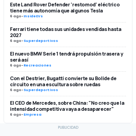
Este Land Rover Defender 'restomod' eléctrico
tiene más autonomía que algunos Tesla
6 ago
-
InsideEVs
Ferrari tiene todas sus unidades vendidas hasta
2027
6 ago
-
Superdeportivos
El nuevo BMW Serie 1 tendrá propulsión trasera y
será así
6 ago
-
Recreaciones
Con el Destrier, Bugatti convierte su Bolide de
circuito en una escultura sobre ruedas
6 ago
-
Superdeportivos
El CEO de Mercedes, sobre China: "No creo que la
intensidad competitiva vaya a desaparecer"
6 ago
-
Empresa