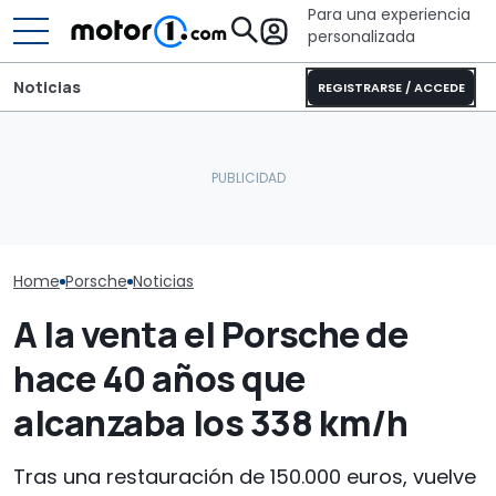
Para una experiencia
personalizada
Noticias
REGISTRARSE / ACCEDE
Porsche rinde homenaje
Dethleffs Trend I 7027:
a su legado en las
nueva distribución y giro
De nuevo, el P
carreras con dos
radical para la
Cayman nos d
magníficas decoraciones
autocaravana
escuchar su '
retro
Home
Porsche
Noticias
A la venta el Porsche de
hace 40 años que
alcanzaba los 338 km/h
Tras una restauración de 150.000 euros, vuelve