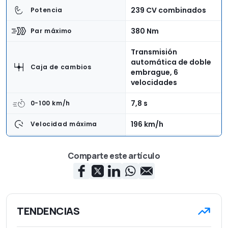
239 CV combinados
Potencia
380 Nm
Par máximo
Transmisión
automática de doble
Caja de cambios
embrague, 6
velocidades
7,8 s
0-100 km/h
196 km/h
Velocidad máxima
5,8 l/100 km
Consumo
Comparte este artículo
Delantera
Tracción
4,51 m
Longitud
1,87 m
Anchura
TENDENCIAS