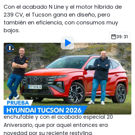
Con el acabado N Line y el motor híbrido de
239 CV, el Tucson gana en diseño, pero
también en eficiencia, con consumos muy
bajos.
39:31
Por
:
Javier Llorente
28 May
a las
20:00
Añadir Motor1.com como
fuente preferida en Google
Hace cosa de un año, nos poníamos al volante
del
Hyundai Tucson
, en su versión híbrida
enchufable y con el acabado especial 20
Aniversario, que por aquel entonces era
novedad por su reciente restyling.