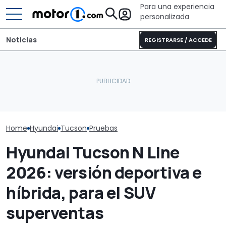
Para una experiencia
personalizada
Noticias
REGISTRARSE / ACCEDE
El 'baby' Hyundai, con 360
Este nuevo SUV chino de
km de alcance, estrena
Nissan podría llegar a
Así se renueva
su versión más elegante
Europa
siete plazas d
Home
Hyundai
Tucson
Pruebas
Hyundai Tucson N Line
2026: versión deportiva e
híbrida, para el SUV
superventas