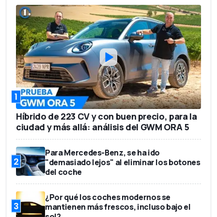
1,65 m
Altura
1.575 kg
Peso en vacío
5
Número de asientos
616 litros
Capacidad del maletero
47.475 euros
Precio base
1
Híbrido de 223 CV y con buen precio, para la
ciudad y más allá: análisis del GWM ORA 5
Para Mercedes-Benz, se ha ido
2
"demasiado lejos" al eliminar los botones
del coche
¿Por qué los coches modernos se
3
mantienen más frescos, incluso bajo el
sol?