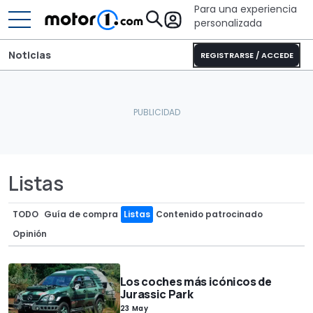
Para una experiencia
personalizada
Noticias
REGISTRARSE / ACCEDE
Listas
TODO
Guía de compra
Listas
Contenido patrocinado
Opinión
Los coches más icónicos de
Jurassic Park
23 May