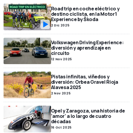
Road trip en coche eléctrico y
destino ciclista, en la Motor1
Experience by Škoda
2 Dic 2025
Volkswagen Driving Experience:
diversión y aprendizaje en
circuito
12 Nov 2025
Pistas infinitas, viñedos y
diversión: Orbea Gravel Rioja
Alavesa 2025
2 Nov 2025
Opel y Zaragoza, una historia de
'amor' a lo largo de cuatro
décadas
16 Oct 2025