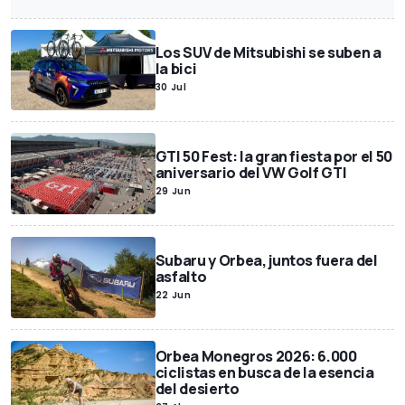
Los SUV de Mitsubishi se suben a
la bici
30 Jul
GTI 50 Fest: la gran fiesta por el 50
aniversario del VW Golf GTI
29 Jun
Subaru y Orbea, juntos fuera del
asfalto
22 Jun
Orbea Monegros 2026: 6.000
ciclistas en busca de la esencia
del desierto