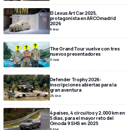
El Lexus Art Car 2025,
protagonista en ARCOmadrid
2026
5 Mar
The Grand Tour vuelve con tres
nuevos presentadores
11 Feb
Defender Trophy 2026:
inscripciones abiertas para la
gran aventura
25 Ene
4 países, 4 circuitos y 2.000 km en
5 días, para el mayor reto del
Omoda 9 SHS en 2025
6 Ene