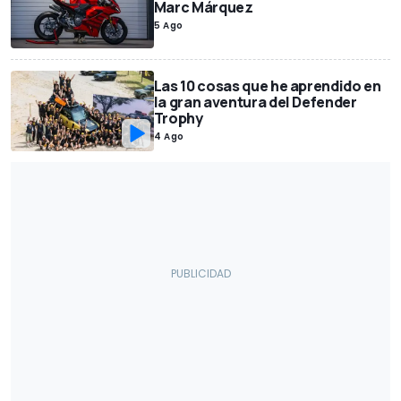
Marc Márquez
Restyling
Lifestyle
Seguridad vial / Movilidad
5 Ago
Juguetes / Maquetas
Esports y videojuegos
Coches autónomos
Carreras de aceleración
Exclusivas
Las 10 cosas que he aprendido en
Vehículos comerciales
Premios
Récords
la gran aventura del Defender
Trophy
Comunicados Motor1.com
Medidas de coches
4 Ago