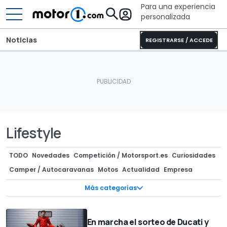
Para una experiencia
personalizada
Noticias
REGISTRARSE / ACCEDE
Lifestyle
TODO
Novedades
Competición / Motorsport.es
Curiosidades
Camper / Autocaravanas
Motos
Actualidad
Empresa
Componentes / Preparaciones
Superdeportivos
Mercado
Más categorías
Ofertas
Clásicos
Diseño
InsideEVs
Recreaciones
Concept Cars
Precios
Subastas
Tecnología
Teasers
En marcha el sorteo de Ducati y
Ediciones especiales
Fotos espía
Rumores
Entrevistas