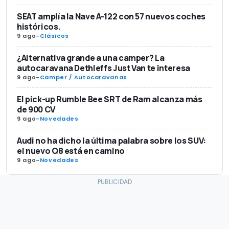
SEAT amplía la Nave A-122 con 57 nuevos coches
históricos.
9 ago
-
Clásicos
¿Alternativa grande a una camper? La
autocaravana Dethleffs Just Van te interesa
9 ago
-
Camper / Autocaravanas
El pick-up Rumble Bee SRT de Ram alcanza más
de 900 CV
9 ago
-
Novedades
Audi no ha dicho la última palabra sobre los SUV:
el nuevo Q8 está en camino
9 ago
-
Novedades