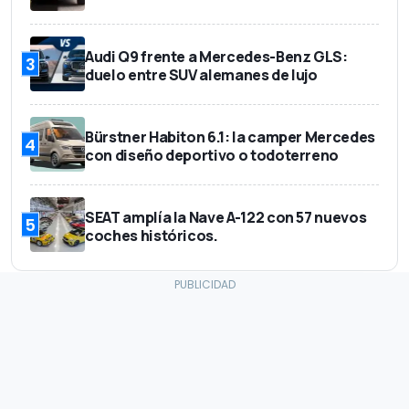
Audi Q9 frente a Mercedes-Benz GLS:
3
duelo entre SUV alemanes de lujo
Bürstner Habiton 6.1: la camper Mercedes
4
con diseño deportivo o todoterreno
SEAT amplía la Nave A-122 con 57 nuevos
5
coches históricos.