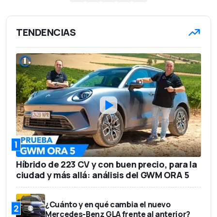
1,45 m
Altura
TENDENCIAS
1.310 kg
Peso en vacío
5
Número de asientos
380 l
Capacidad del maletero
34.515 euros
Precio base
1
Híbrido de 223 CV y con buen precio, para la
ciudad y más allá: análisis del GWM ORA 5
¿Cuánto y en qué cambia el nuevo
2
Mercedes-Benz GLA frente al anterior?