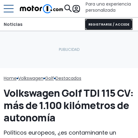
Para una experiencia
personalizada
Noticias
REGISTRARSE / ACCEDE
¿Por qué los 
El Golf con un motor de 5
¿Cuánto y en qué cambia
modernos se 
cilindros y 1.000 CV ya es
el nuevo Mercedes-Benz
más frescos, i
una realidad
GLA frente al anterior?
el sol?
Home
Volkswagen
Golf
Destacados
Volkswagen Golf TDI 115 CV:
más de 1.100 kilómetros de
autonomía
Políticos europeos, ¿es contaminante un